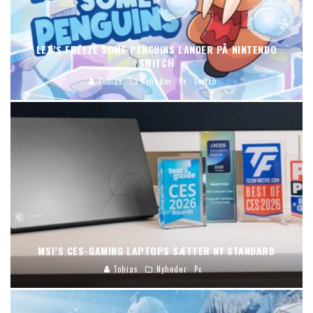
LET’S FREEZE SOME PENGUINS LANDER PÅ NINTENDO
SWITCH
Tobias
Nyheder
Pc
Switch
MSI’S CES-GAMING LAPTOPS SÆTTER NY STANDARD
Tobias
Nyheder
Pc