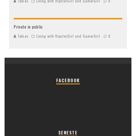
Tobias
Living with HipsterGirl and GamerGirl
0
Private in public
Tobias
Living with HipsterGirl and GamerGirl
0
FACEBOOK
SENESTE