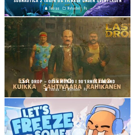
SUBNAUTICA 2 TAGER OS TILBAGE UNDER OVERFLADEN
Tobias
Nyheder
Pc
LAST DROP – OPEN WORLD I 90’ERNES FINLAND
Tobias
Nyheder
Pc