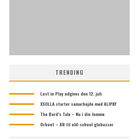
MÅNEDENS GAMERGIRL #6
TRENDING
Lost in Play udgives den 12. juli
XSOLLA starter samarbejde med ALIPAY
The Bard’s Tale – Nu i din lomme
Orboot – AR til old-school globusser