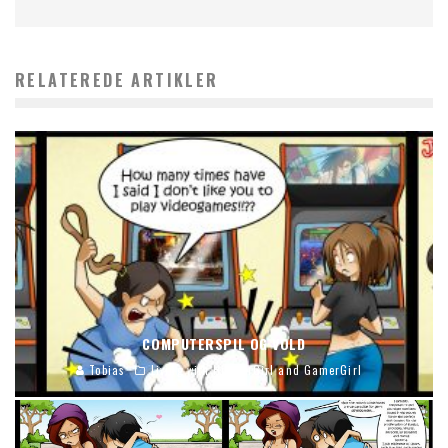
RELATEREDE ARTIKLER
COMPUTERSPIL OG VOLD
Tobias
Living with HipsterGirl and GamerGirl