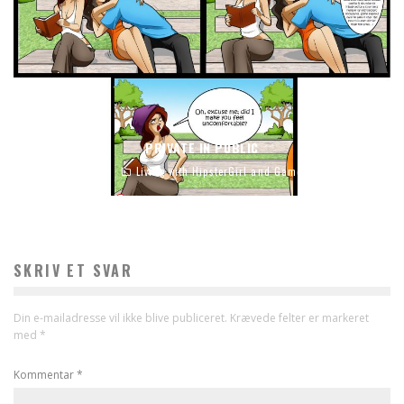
PRIVATE IN PUBLIC
Tobias
Living with HipsterGirl and GamerGirl
SKRIV ET SVAR
Din e-mailadresse vil ikke blive publiceret.
Krævede felter er markeret
med
*
Kommentar
*