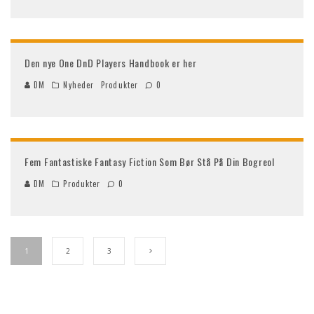
Den nye One DnD Players Handbook er her
DM
Nyheder
Produkter
0
Fem Fantastiske Fantasy Fiction Som Bør Stå På Din Bogreol
DM
Produkter
0
1
2
3