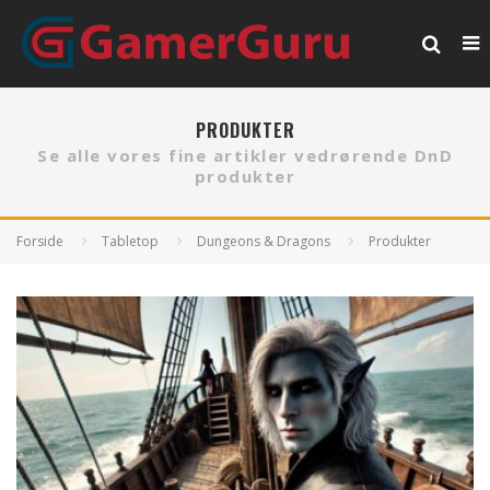
PRODUKTER
Se alle vores fine artikler vedrørende DnD
produkter
Forside
Tabletop
Dungeons & Dragons
Produkter