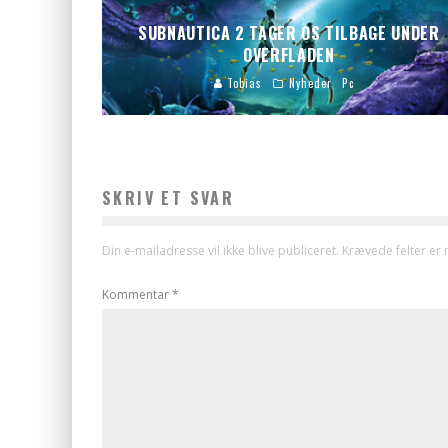
SUBNAUTICA 2 TAGER OS TILBAGE UNDER
OVERFLADEN
Tobias
Nyheder
Pc
SKRIV ET SVAR
Din e-mailadresse vil ikke blive publiceret.
Krævede felter er
Kommentar
*