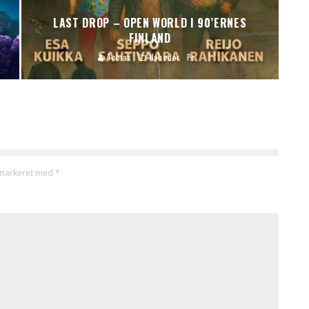
LAST DROP – OPEN WORLD I 90’ERNES
FINLAND
Tobias
Nyheder
Pc
 markeret med
*