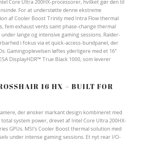
tel Core Ultra 200HX-processorer, hvilket gør den til
nsinde. For at understøtte denne ekstreme
n af Cooler Boost Trinity med Intra Flow thermal
pes, fem exhaust vents samt phase-change thermal
 under lange og intensive gaming sessions. Raider-
arhed i fokus via et quick-access-bundpanel, der
. Gamingoplevelsen løftes yderligere med et 16”
VESA DisplayHDR™ True Black 1000, som leverer
.
OSSHAIR 16 HX – BUILT FOR
l gamere, der ønsker markant design kombineret med
 total system power, drevet af Intel Core Ultra 200HX-
es GPUs. MSI’s Cooler Boost thermal solution med
selv under intense gaming sessions. Et nyt rear I/O-