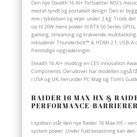
Den nye Stealth 16 AI+ fortsætter MSI’s mis
med et tyndt og portabelt design. Den er bygg
mm i tykkelsen og vejer under 2 kg. Trods de
op til 20W mere power til RTX 50 Series GPUs,
gaming, streaming og krævende multitasking
inkluderer Thunderbolt™ 4, HDMI 2.1, USB-A o
fremtidige opgraderinger.
Stealth 16 AI+ modtog en CES Innovation Awa
Components. Derudover har modellen også fåe
i USA og UK, herunder PC Mag og Tom’s Guide
RAIDER 16 MAX HX & RAID
PERFORMANCE-BARRIERE
I spidsen står den nye Raider 16 Max HX – ver
system power. Under fuld belastning kan den 