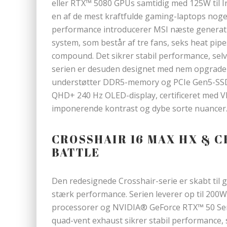
eller RTX™ 5080 GPUs samtidig med 125W til In
en af de mest kraftfulde gaming-laptops noge
performance introducerer MSI næste generatio
system, som består af tre fans, seks heat pi
compound. Det sikrer stabil performance, selv
serien er desuden designet med nem opgraderb
understøtter DDR5-memory og PCIe Gen5-SSDs
QHD+ 240 Hz OLED-display, certificeret med 
imponerende kontrast og dybe sorte nuancer
CROSSHAIR 16 MAX HX & CR
BATTLE
Den redesignede Crosshair-serie er skabt ti
stærk performance. Serien leverer op til 200W
processorer og NVIDIA® GeForce RTX™ 50 Seri
quad-vent exhaust sikrer stabil performance, 