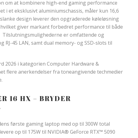
sion om at kombinere high-end gaming performance
et i et eksklusivt aluminiumschassis, måler kun 16,6
t slanke design leverer den opgraderede køleløsning
 hvilket giver markant forbedret performance til både
. Tilslutningsmulighederne er omfattende og
g RJ-45 LAN, samt dual memory- og SSD-slots til
rd 2026 i kategorien Computer Hardware &
t flere anerkendelser fra toneangivende techmedier
.
ER 16 HX – BRYDER
R
dens første gaming laptop med op til 300W total
levere op til 175W til NVIDIA® GeForce RTX™ 5090