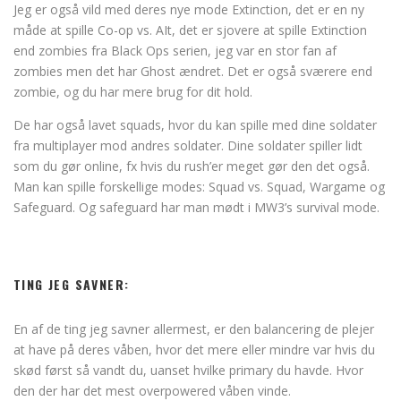
Jeg er også vild med deres nye mode Extinction, det er en ny
måde at spille Co-op vs. AIt, det er sjovere at spille Extinction
end zombies fra Black Ops serien, jeg var en stor fan af
zombies men det har Ghost ændret. Det er også sværere end
zombie, og du har mere brug for dit hold.
De har også lavet squads, hvor du kan spille med dine soldater
fra multiplayer mod andres soldater. Dine soldater spiller lidt
som du gør online, fx hvis du rush’er meget gør den det også.
Man kan spille forskellige modes: Squad vs. Squad, Wargame og
Safeguard. Og safeguard har man mødt i MW3’s survival mode.
TING JEG SAVNER:
En af de ting jeg savner allermest, er den balancering de plejer
at have på deres våben, hvor det mere eller mindre var hvis du
skød først så vandt du, uanset hvilke primary du havde. Hvor
den der har det mest overpowered våben vinde.