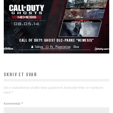
CALL OF DUTY: GHOST DLC-PAKKE “NEMESIS”
Tobias
Pc
Playstation
Xbox
SKRIV ET SVAR
Din e-mailadresse vil ikke blive publiceret.
Krævede felter er markeret
med
*
Kommentar
*