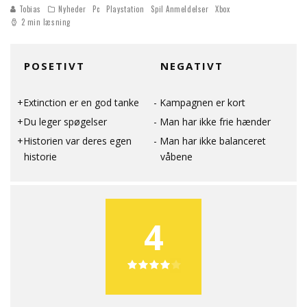
Tobias
Nyheder
Pc
Playstation
Spil Anmeldelser
Xbox
2 min læsning
POSETIVT
NEGATIVT
Extinction er en god tanke
Kampagnen er kort
Du leger spøgelser
Man har ikke frie hænder
Historien var deres egen
Man har ikke balanceret
historie
våbene
4