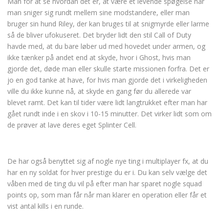
Man for at se hvordan det er, at være et levende spøgelse når
man sniger sig rundt mellem sine modstandere, eller man
bruger sin hund Riley, der kan bruges til at snigmyrde eller larme
så de bliver ufokuseret. Det bryder lidt den stil Call of Duty
havde med, at du bare løber ud med hovedet under armen, og
ikke tænker på andet end at skyde, hvor i Ghost, hvis man
gjorde det, døde man eller skulle starte missionen forfra. Det er
jo en god tanke at have, for hvis man gjorde det i virkeligheden
ville du ikke kunne nå, at skyde en gang før du allerede var
blevet ramt. Det kan til tider være lidt langtrukket efter man har
gået rundt inde i en skov i 10-15 minutter. Det virker lidt som om
de prøver at lave deres eget Splinter Cell.
De har også benyttet sig af nogle nye ting i multiplayer fx, at du
har en ny soldat for hver prestige du er i. Du kan selv vælge det
våben med de ting du vil på efter man har sparet nogle squad
points op, som man får når man klarer en operation eller får et
vist antal kills i en runde.