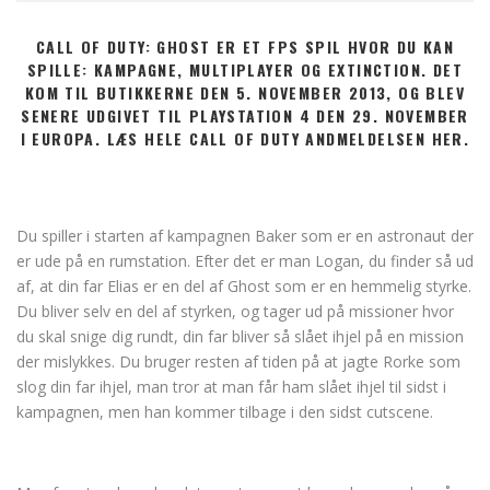
CALL OF DUTY: GHOST ER ET FPS SPIL HVOR DU KAN
SPILLE: KAMPAGNE, MULTIPLAYER OG EXTINCTION. DET
KOM TIL BUTIKKERNE DEN 5. NOVEMBER 2013, OG BLEV
SENERE UDGIVET TIL PLAYSTATION 4 DEN 29. NOVEMBER
I EUROPA. LÆS HELE CALL OF DUTY ANDMELDELSEN HER.
Du spiller i starten af kampagnen Baker som er en astronaut der
er ude på en rumstation. Efter det er man Logan, du finder så ud
af, at din far Elias er en del af Ghost som er en hemmelig styrke.
Du bliver selv en del af styrken, og tager ud på missioner hvor
du skal snige dig rundt, din far bliver så slået ihjel på en mission
der mislykkes. Du bruger resten af tiden på at jagte Rorke som
slog din far ihjel, man tror at man får ham slået ihjel til sidst i
kampagnen, men han kommer tilbage i den sidst cutscene.