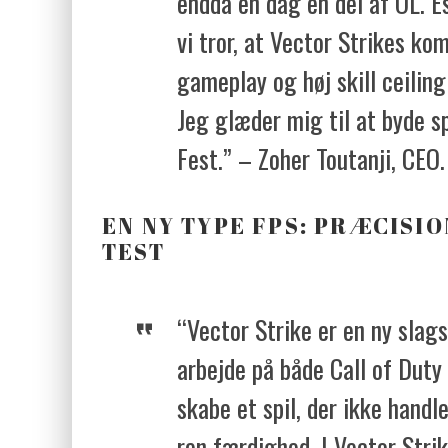
endda en dag en del af OL. E
vi tror, at Vector Strikes ko
gameplay og høj skill ceiling 
Jeg glæder mig til at byde s
Fest.” – Zoher Toutanji, CEO.
EN NY TYPE FPS: PRÆCISIO
TEST
“Vector Strike er en ny slags
arbejde på både Call of Duty 
skabe et spil, der ikke handl
ren færdighed. I Vector Stri