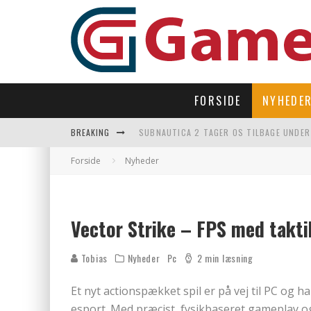
FORSIDE
NYHEDE
BREAKING
SUBNAUTICA 2 TAGER OS TILBAGE UNDER
LAST DROP – OPEN WORLD I 90’ERNES FI
Forside
Nyheder
LET’S FREEZE SOME PENGUINS LANDER P
REGLER TIL SOMMERFEST LEGENE 2026
Vector Strike – FPS med takti
Tobias
Nyheder
Pc
2 min læsning
Et nyt actionspækket spil er på vej til PC og h
esport. Med præcist, fysikbaseret gameplay o