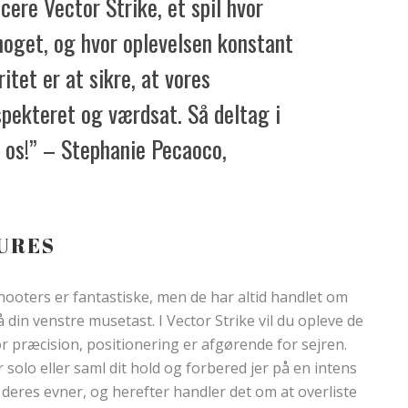
cere Vector Strike, et spil hvor
noget, og hvor oplevelsen konstant
itet er at sikre, at vores
spekteret og værdsat. Så deltag i
 os!” – Stephanie Pecaoco,
TURES
hooters er fantastiske, men de har altid handlet om
å din venstre musetast. I Vector Strike vil du opleve de
or præcision, positionering er afgørende for sejren.
solo eller saml dit hold og forbered jer på en intens
 deres evner, og herefter handler det om at overliste