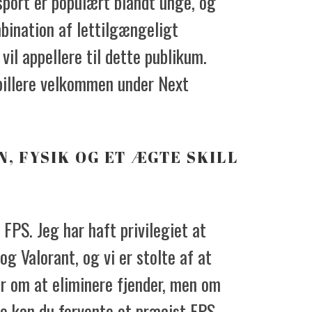
sport er populært blandt unge, og
mbination af lettilgængeligt
vil appellere til dette publikum.
pillere velkommen under Next
N, FYSIK OG ET ÆGTE SKILL
 FPS. Jeg har haft privilegiet at
og Valorant, og vi er stolte af at
er om at eliminere fjender, men om
ke kan du forvente et præcist FPS,