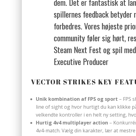
dem. Det er fantastisk at lan
spillernes feedback betyder 
forbedres. Vores højeste prior
community føler sig hørt, re
Steam Next Fest og spil med
Executive Producer
VECTOR STRIKES KEY FEA
Unik kombination af FPS og sport
– FPS s
line of sight og hvor hurtigt du kan klikke p
velkendte kontroller i en helt ny setting, hv
Hurtig 4v4 multiplayer action
– Konkurrér 
4v4-match. Vælg din karakter, lær at mestre