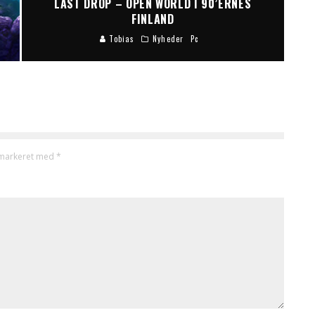
LAST DROP – OPEN WORLD I 90’ERNES
FINLAND
Tobias
Nyheder
Pc
 markeret med
*