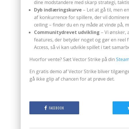
dine modstandere med skarp strategi, taktis
Dyb indlæringskurve
– Let at gå til, men en
af konkurrence for spillere, der vil dominere
ceiling – finder du en ny måde at vinde på, m
Communitydrevet udvikling
– Vi ønsker, a
features, der betyder noget og gør en reel fo
Access, så vi kan udvikle spillet i tæt sama
Hvorfor vente? Sæt Vector Strike på din
Steam
En gratis demo af Vector Strike bliver tilgæng
gå ikke glip af chancen for at prøve det.
FACEBOOK