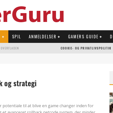
R
SPIL
ANMELDELSER
GAMERS GUIDE
D
 OVERFLADEN
COOKIE- OG PRIVATLIVSPOLITIK
NLAND
Å NINTENDO SWITCH
k og strategi
ar potentiale til at blive en game changer inden for
g et avanceret rollback netcode system, der minder