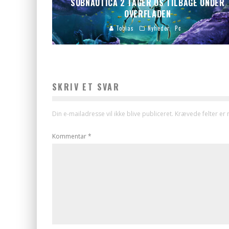
SUBNAUTICA 2 TAGER OS TILBAGE UNDER
OVERFLADEN
Tobias
Nyheder
Pc
SKRIV ET SVAR
Din e-mailadresse vil ikke blive publiceret.
Krævede felter er
Kommentar
*