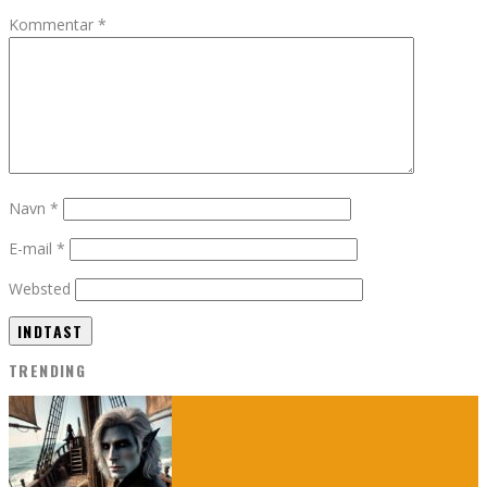
Kommentar
*
Navn
*
E-mail
*
Websted
TRENDING