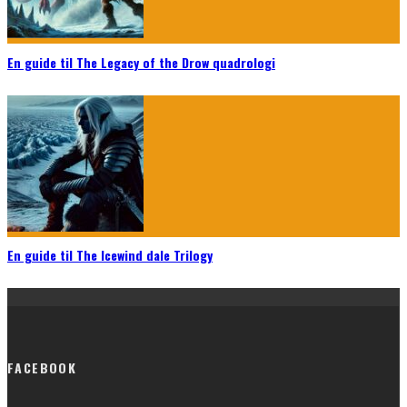
En guide til The Legacy of the Drow quadrologi
En guide til The Icewind dale Trilogy
FACEBOOK