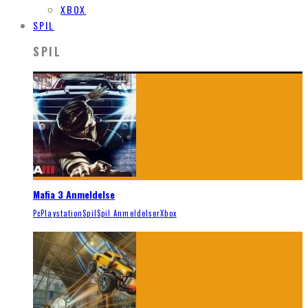
XBOX
SPIL
SPIL
Mafia 3 Anmeldelse
Pc
Playstation
Spil
Spil Anmeldelser
Xbox