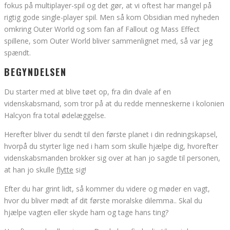
fokus på multiplayer-spil og det gør, at vi oftest har mangel på
rigtig gode single-player spil. Men så kom Obsidian med nyheden
omkring Outer World og som fan af Fallout og Mass Effect
spillene, som Outer World bliver sammenlignet med, så var jeg
spændt.
BEGYNDELSEN
Du starter med at blive tøet op, fra din dvale af en
videnskabsmand, som tror på at du redde menneskerne i kolonien
Halcyon fra total ødelæggelse.
Herefter bliver du sendt til den første planet i din redningskapsel,
hvorpå du styrter lige ned i ham som skulle hjælpe dig, hvorefter
videnskabsmanden brokker sig over at han jo sagde til personen,
at han jo skulle
flytte
sig!
Efter du har grint lidt, så kommer du videre og møder en vagt,
hvor du bliver mødt af dit første moralske dilemma.. Skal du
hjælpe vagten eller skyde ham og tage hans ting?