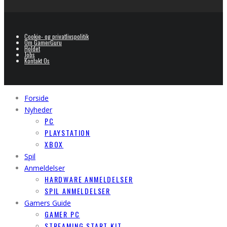
Cookie- og privatlivspolitik
Om GamerGuru
Holdet
Jobs
Kontakt Os
Forside
Nyheder
PC
PLAYSTATION
XBOX
Spil
Anmeldelser
HARDWARE ANMELDELSER
SPIL ANMELDELSER
Gamers Guide
GAMER PC
STREAMING START KIT