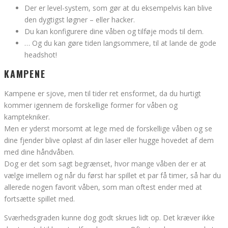
Der er level-system, som gør at du eksempelvis kan blive
den dygtigst løgner – eller hacker.
Du kan konfigurere dine våben og tilføje mods til dem.
… Og du kan gøre tiden langsommere, til at lande de gode
headshot!
KAMPENE
Kampene er sjove, men til tider ret ensformet, da du hurtigt
kommer igennem de forskellige former for våben og
kamptekniker.
Men er yderst morsomt at lege med de forskellige våben og se
dine fjender blive opløst af din laser eller hugge hovedet af dem
med dine håndvåben.
Dog er det som sagt begrænset, hvor mange våben der er at
vælge imellem og når du først har spillet et par få timer, så har du
allerede nogen favorit våben, som man oftest ender med at
fortsætte spillet med.
Sværhedsgraden kunne dog godt skrues lidt op. Det kræver ikke