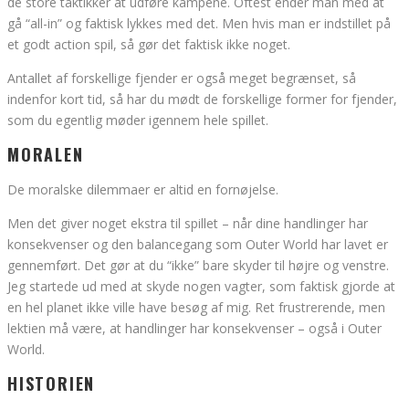
de store taktikker at udføre kampene. Oftest ender man med at
gå “all-in” og faktisk lykkes med det. Men hvis man er indstillet på
et godt action spil, så gør det faktisk ikke noget.
Antallet af forskellige fjender er også meget begrænset, så
indenfor kort tid, så har du mødt de forskellige former for fjender,
som du egentlig møder igennem hele spillet.
MORALEN
De moralske dilemmaer er altid en fornøjelse.
Men det giver noget ekstra til spillet – når dine handlinger har
konsekvenser og den balancegang som Outer World har lavet er
gennemført. Det gør at du “ikke” bare skyder til højre og venstre.
Jeg startede ud med at skyde nogen vagter, som faktisk gjorde at
en hel planet ikke ville have besøg af mig. Ret frustrerende, men
lektien må være, at handlinger har konsekvenser – også i Outer
World.
HISTORIEN