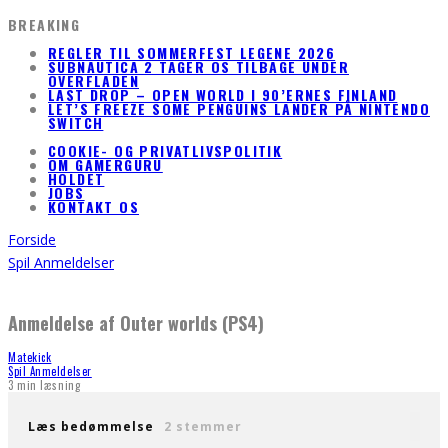
BREAKING
REGLER TIL SOMMERFEST LEGENE 2026
SUBNAUTICA 2 TAGER OS TILBAGE UNDER
OVERFLADEN
LAST DROP – OPEN WORLD I 90’ERNES FINLAND
LET’S FREEZE SOME PENGUINS LANDER PÅ NINTENDO
SWITCH
COOKIE- OG PRIVATLIVSPOLITIK
OM GAMERGURU
HOLDET
JOBS
KONTAKT OS
Forside
Spil Anmeldelser
Anmeldelse af Outer worlds (PS4)
Matekick
Spil Anmeldelser
3 min læsning
Læs bedømmelse
2 stemmer