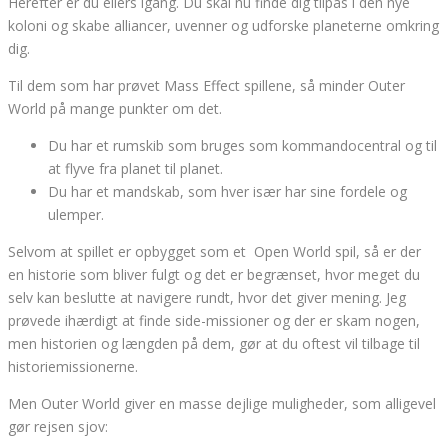
Herefter er du ellers igang. Du skal nu finde dig tilpas i den nye
koloni og skabe alliancer, uvenner og udforske planeterne omkring
dig.
Til dem som har prøvet Mass Effect spillene, så minder Outer
World på mange punkter om det.
Du har et rumskib som bruges som kommandocentral og til
at flyve fra planet til planet.
Du har et mandskab, som hver især har sine fordele og
ulemper.
Selvom at spillet er opbygget som et Open World spil, så er der
en historie som bliver fulgt og det er begrænset, hvor meget du
selv kan beslutte at navigere rundt, hvor det giver mening. Jeg
prøvede ihærdigt at finde side-missioner og der er skam nogen,
men historien og længden på dem, gør at du oftest vil tilbage til
historiemissionerne.
Men Outer World giver en masse dejlige muligheder, som alligevel
gør rejsen sjov: