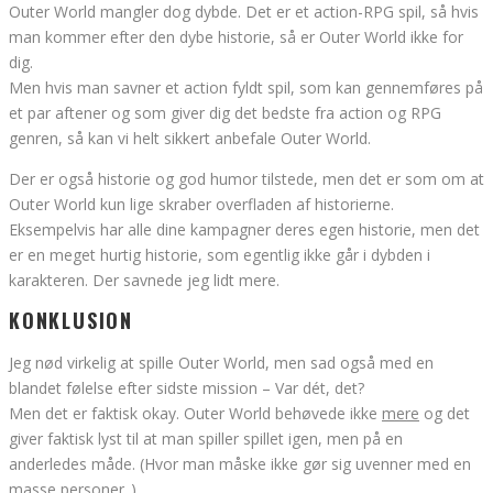
Outer World mangler dog dybde. Det er et action-RPG spil, så hvis
man kommer efter den dybe historie, så er Outer World ikke for
dig.
Men hvis man savner et action fyldt spil, som kan gennemføres på
et par aftener og som giver dig det bedste fra action og RPG
genren, så kan vi helt sikkert anbefale Outer World.
Der er også historie og god humor tilstede, men det er som om at
Outer World kun lige skraber overfladen af historierne.
Eksempelvis har alle dine kampagner deres egen historie, men det
er en meget hurtig historie, som egentlig ikke går i dybden i
karakteren. Der savnede jeg lidt mere.
KONKLUSION
Jeg nød virkelig at spille Outer World, men sad også med en
blandet følelse efter sidste mission – Var dét, det?
Men det er faktisk okay. Outer World behøvede ikke
mere
og det
giver faktisk lyst til at man spiller spillet igen, men på en
anderledes måde. (Hvor man måske ikke gør sig uvenner med en
masse personer..)