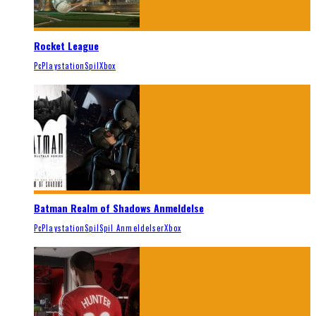
Rocket League
Pc
Playstation
Spil
Xbox
Batman Realm of Shadows Anmeldelse
Pc
Playstation
Spil
Spil Anmeldelser
Xbox