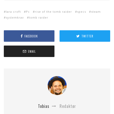
lara croft
Pc
rise of the tomb raider
specs
steam
systemkrav
tomb raider
FACEBOOK
TWITTER
EMAIL
Tobias
Redaktør