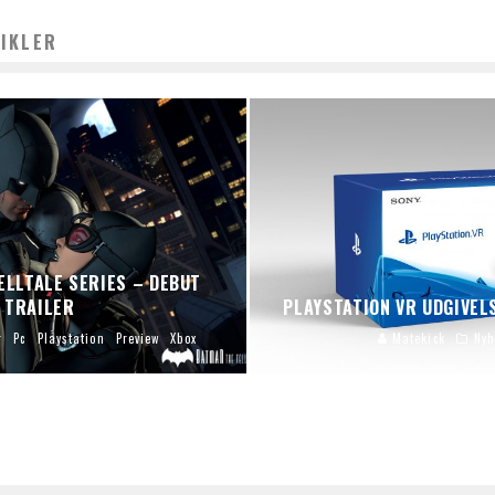
IKLER
ELLTALE SERIES – DEBUT
TRAILER
PLAYSTATION VR UDGIVEL
r
Pc
Playstation
Preview
Xbox
Matekick
Nyh