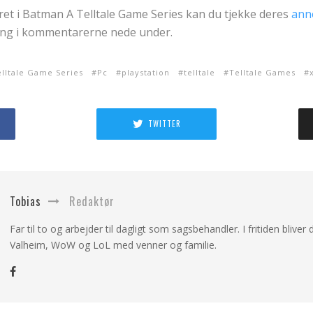
eret i Batman A Telltale Game Series kan du tjekke deres
ann
ning i kommentarerne nede under.
lltale Game Series
Pc
playstation
telltale
Telltale Games
TWITTER
Tobias
Redaktør
Far til to og arbejder til dagligt som sagsbehandler. I fritiden bliver d
Valheim, WoW og LoL med venner og familie.