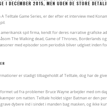
GE I DECEMBER 2015, MEN UDEN DE STORE DETALJ
A Telltale Game Series, er der efter et interview med Konami
il.
 amerikansk spil firma, kendt for deres narrative grafiske a
 såsom The Walking dead, Game of Thrones, Borderlands og 
sæsoner med episoder som periodisk bliver udgivet inden f
MATIONER
mationer er stadigt tilbageholdt af Telltale, dog har de givet
 formet ud fra problemer Bruce Wayne arbejder med om dag
æmper om natten. Telltale holdet siger Batman er den perf
 grave dybere ind i sindet i manden bag masken, og ikke kun 