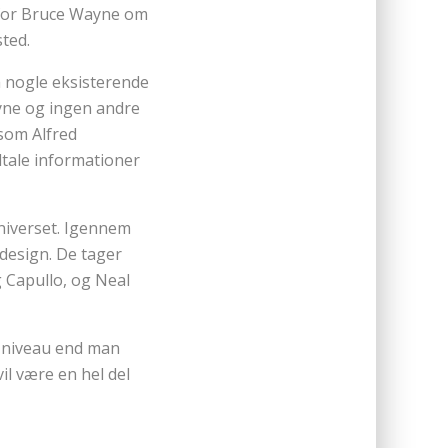
r for Bruce Wayne om
ted.
på nogle eksisterende
ayne og ingen andre
 som Alfred
tale informationer
universet. Igennem
 design. De tager
g Capullo, og Neal
et niveau end man
vil være en hel del