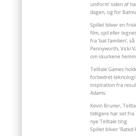
uniform’ siden af h
dagen, og for Batma
Spillet bliver en fr
film, spil eller teg
fra ’bat familien’, 
Pennyworth, Vicki V
om skurkene hemmeli
Telltale Games holde
forbedret teknologi
inspiration fra resu
Adams.
Kevin Bruner, Tellta
tidligere har set fra
nye Telltale ting.
Spillet bliver ’Rated