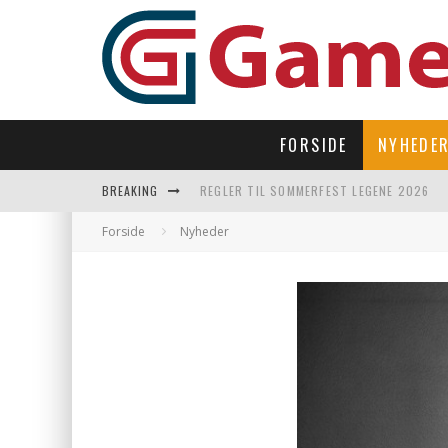
FORSIDE
NYHEDE
BREAKING
REGLER TIL SOMMERFEST LEGENE 2026
SUBNAUTICA 2 TAGER OS TILBAGE UNDER
Forside
Nyheder
LAST DROP – OPEN WORLD I 90’ERNES FI
LET’S FREEZE SOME PENGUINS LANDER P