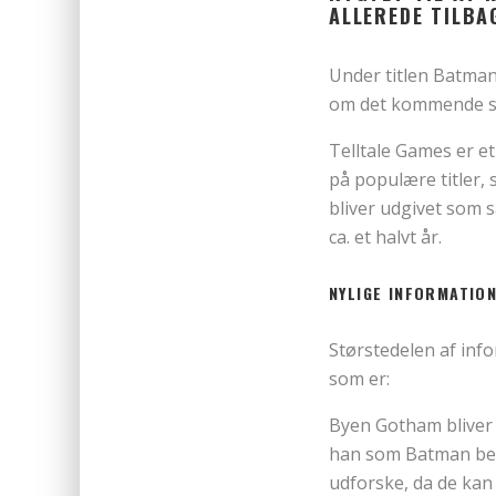
ALLEREDE TILBA
Under titlen Batman 
om det kommende sp
Telltale Games er et
på populære titler,
bliver udgivet som 
ca. et halvt år.
NYLIGE INFOR
Størstedelen af infor
som er:
Byen Gotham bliver
han som Batman bek
udforske, da de kan