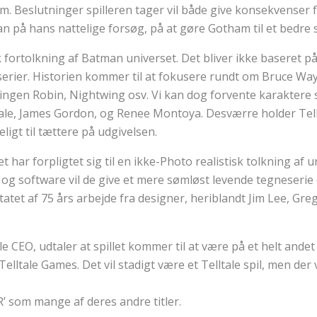
am. Beslutninger spilleren tager vil både give konsekvense
n på hans nattelige forsøg, på at gøre Gotham til et bedre s
isk fortolkning af Batman universet. Det bliver ikke baseret 
neserier. Historien kommer til at fokusere rundt om Bruce W
så ingen Robin, Nightwing osv. Vi kan dog forvente karaktere
ale, James Gordon, og Renee Montoya. Desværre holder Tell
gt til tættere på udgivelsen.
t har forpligtet sig til en ikke-Photo realistisk tolkning af 
 og software vil de give et mere sømløst levende tegneserie
ltatet af 75 års arbejde fra designer, heriblandt Jim Lee, Gre
le CEO, udtaler at spillet kommer til at være på et helt and
 Telltale Games. Det vil stadigt være et Telltale spil, men der 
 R’ som mange af deres andre titler.