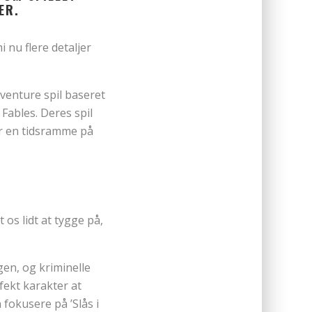
ER.
 nu flere detaljer
dventure spil baseret
Fables. Deres spil
or en tidsramme på
 os lidt at tygge på,
en, og kriminelle
ekt karakter at
fokusere på ’Slås i