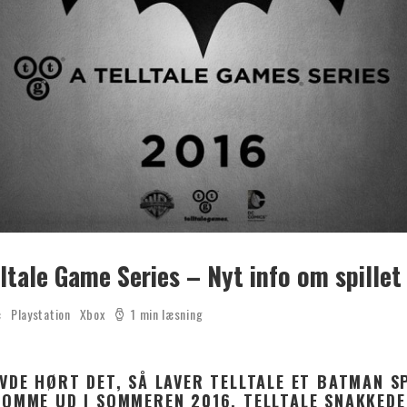
ltale Game Series – Nyt info om spillet
c
Playstation
Xbox
1 min læsning
AVDE HØRT DET, SÅ LAVER TELLTALE ET BATMAN S
KOMME UD I SOMMEREN 2016. TELLTALE SNAKKEDE