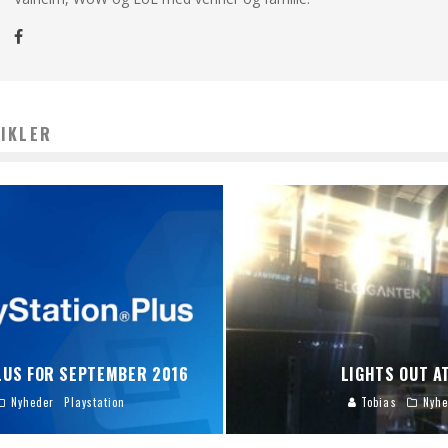
IKLER
LUS FOR SEPTEMBER 2016
LIGHTS OUT A
Nyheder
Playstation
Tobias
Nyhe