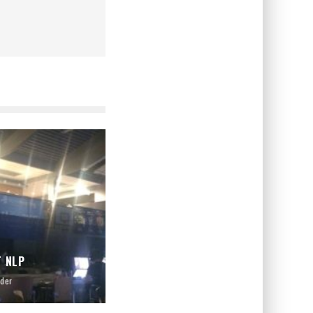
T NLP
der