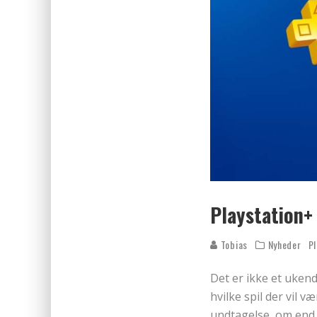
Playstation+ 
Tobias
Nyheder
Pl
Det er ikke et uken
hvilke spil der vil 
undtagelse, om end 