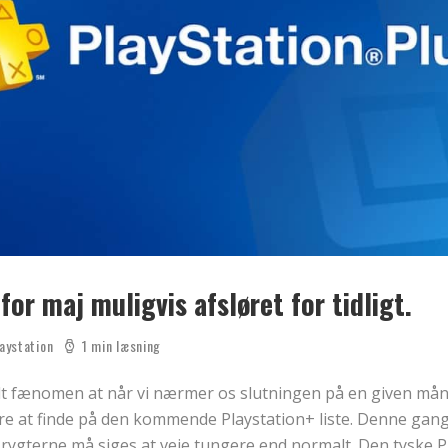
for maj muligvis afsløret for tidligt.
aystation
1 min læsning
dt fænomen at når vi nærmer os slutningen på en given må
være at finde på den kommende Playstation+ liste. Denne gan
rygterne må siges at veje tungere end normalt. Den tyske P