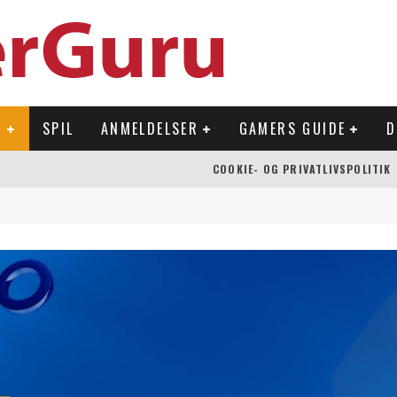
R
SPIL
ANMELDELSER
GAMERS GUIDE
D
COOKIE- OG PRIVATLIVSPOLITIK
 OVERFLADEN
NLAND
Å NINTENDO SWITCH