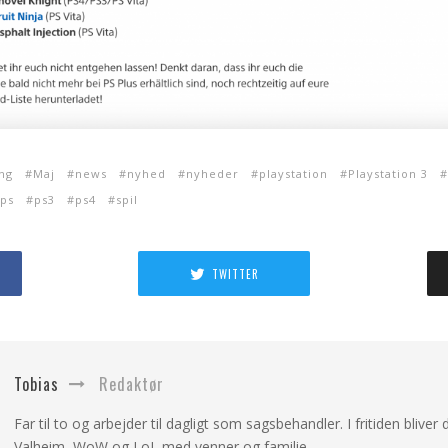
ng
Maj
news
nyhed
nyheder
playstation
Playstation 3
ps
ps3
ps4
spil
TWITTER
Tobias
Redaktør
Far til to og arbejder til dagligt som sagsbehandler. I fritiden bliver d
Valheim, WoW og LoL med venner og familie.