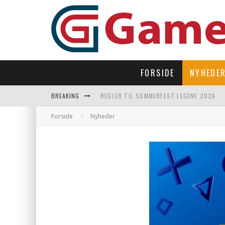
FORSIDE
NYHEDE
BREAKING
REGLER TIL SOMMERFEST LEGENE 2026
SUBNAUTICA 2 TAGER OS TILBAGE UNDER
Forside
Nyheder
LAST DROP – OPEN WORLD I 90’ERNES FI
LET’S FREEZE SOME PENGUINS LANDER P