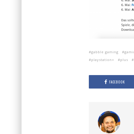
gabble gaming
gami
playstation+
plus
FACEBOOK