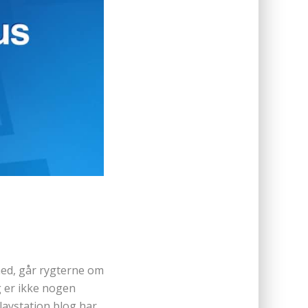
ned, går rygterne om
g er ikke nogen
laystation blog har