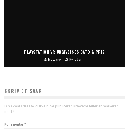
PLAYSTATION VR UDGIVELSES DATO & PRIS
Matekick
Nyheder
SKRIV ET SVAR
Din e-mailadresse vil ikke blive publiceret.
Krævede felter er markeret
med
*
Kommentar
*