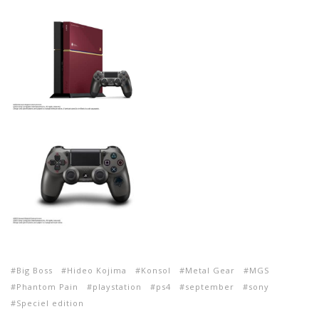
Big Boss
Hideo Kojima
Konsol
Metal Gear
MGS
Phantom Pain
playstation
ps4
september
sony
Speciel edition