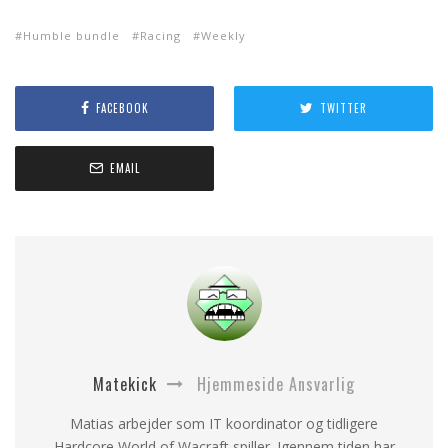
Humble bundle
Racing
Weekly
FACEBOOK
TWITTER
EMAIL
Matekick
Hjemmeside Ansvarlig
Matias arbejder som IT koordinator og tidligere
Hardcore World of Wacraft spiller. Igennem tiden har