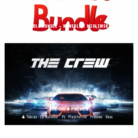
HUMBLE BUNDLE – MÅNEDLIGT MEDLEMSKAB
Matekick
Nyheder
Pc
THE CREW PREVIEW
Tobias
Nyheder
Pc
Playstation
Preview
Xbox