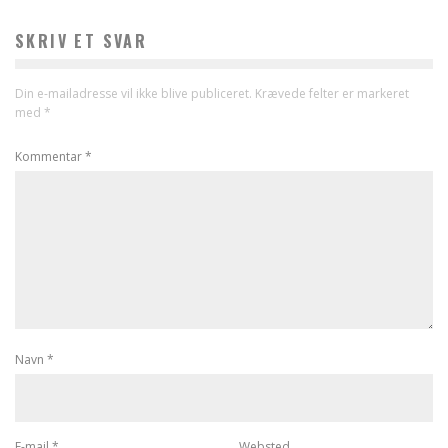
SKRIV ET SVAR
Din e-mailadresse vil ikke blive publiceret.
Krævede felter er markeret
med
*
Kommentar
*
Navn
*
E-mail
*
Websted