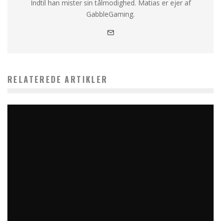
Indtil han mister sin tålmodighed. Matias er ejer af
GabbleGaming.
RELATEREDE ARTIKLER