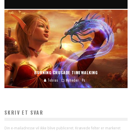
WARLORDS OF DRAENOR I BATTLECHEST
Tobias
Nyheder
BURNING CRUSADE TIMEWALKING
Tobias
Nyheder
Pc
SKRIV ET SVAR
Din e-mailadresse vil ikke blive publiceret.
Krævede felter er markeret