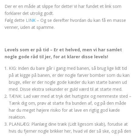
Der er en måde at slippe for dette! Vi har fundet et link som
forklarer det utrolig godt.
Følg dette
LINK
– Og se derefter hvordan du kan få en masse
venner, uden at spamme.
Levels som er på tid – Er et helved, men vi har samlet
nogle gode råd til jer, for at klarer disse levels!
KIG: Inden du bare går i gang med banen, så brug lige lidt tid
på at kigge på banen, er der nogle farver bomber som du kan
bruge, eller er der nogle gode kæder du kan starte banen ud
med. Disse ekstra sekunder er guld værd til at starte med.
TÆNK: Lad vær med at tryk det hurtigste og nemmeste sted –
Tænk dig om, prøv at starte fra bunden af, og på den måde
har du meget højere risiko for at lave en rigtig god kæde
reaktion.
PLANLÆG: Planlæg dine træk (Lidt ligesom skab), forudse at
hvis du fjerner nogle brikker her, hvad vil der så ske, og på den