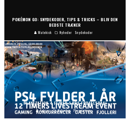
POKÉMON GO: SNYDEKODER, TIPS & TRICKS – BLIV DEN
BEDSTE TRÆNER
Matekick
Nyheder
Snydekoder
PLAYSTATION 4 FEJRER 1 ÅRS FØDSELSDAG!
Tobias
Nyheder
Playstation