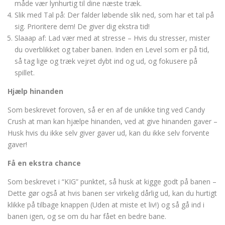
måde vær lynhurtig til dine næste træk.
Slik med Tal på: Der falder løbende slik ned, som har et tal på
sig. Prioritere dem! De giver dig ekstra tid!
Slaaap af: Lad vær med at stresse – Hvis du stresser, mister
du overblikket og taber banen. Inden en Level som er på tid,
så tag lige og træk vejret dybt ind og ud, og fokusere på
spillet.
Hjælp hinanden
Som beskrevet foroven, så er en af de unikke ting ved Candy
Crush at man kan hjælpe hinanden, ved at give hinanden gaver –
Husk hvis du ikke selv giver gaver ud, kan du ikke selv forvente
gaver!
Få en ekstra chance
Som beskrevet i “KIG” punktet, så husk at kigge godt på banen –
Dette gør også at hvis banen ser virkelig dårlig ud, kan du hurtigt
klikke på tilbage knappen (Uden at miste et liv!) og så gå ind i
banen igen, og se om du har fået en bedre bane.