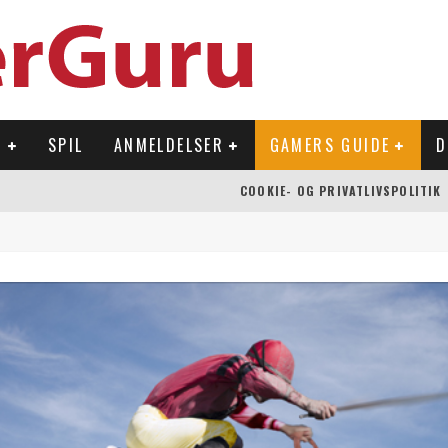
R
SPIL
ANMELDELSER
GAMERS GUIDE
D
COOKIE- OG PRIVATLIVSPOLITIK
 OVERFLADEN
NLAND
Å NINTENDO SWITCH