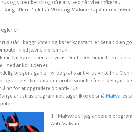
irus og vi tænker tit og ofte at vi ved når vi er inficeret.
at
langt flere folk har Virus og Malwares på deres comp
egler er:
virus står i baggrunden og kører konstant, er det altid en go
 computer med jævne mellemrum.
med at kører uden antivirus. Der findes simpelthen så ma
vær med at kør uden et.
ndelig bruger / gamer, vil de gratis antivirus virke fint. Men
r og bruger din computer professionelt, så kan det godt bet
året for at opgradere dit antivirus.
Mange antivirus programmer, tager ikke de små
Malware
s s
puter.
Til Malware vil jeg anbefale progra
Anti-Malware.