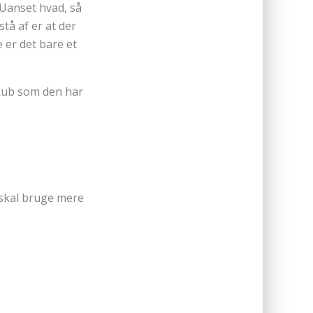
 Uanset hvad, så
stå af er at der
 er det bare et
kub som den har
n skal bruge mere