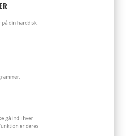
LER
 på din harddisk.
rogrammer.
.
e gå ind i hver
funktion er deres