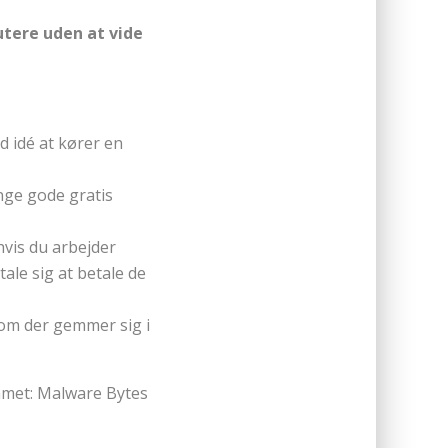
utere uden at vide
d idé at kører en
nge gode gratis
 hvis du arbejder
ale sig at betale de
om der gemmer sig i
mmet: Malware Bytes