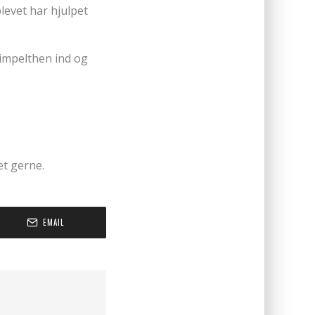
plevet har hjulpet
simpelthen ind og
et gerne.
EMAIL