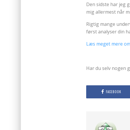
Den sidste har jeg g
mig allermest når ma
Rigtig mange undervu
først analyser din h
Læs meget mere omk
Har du selv nogen g
FACEBOOK