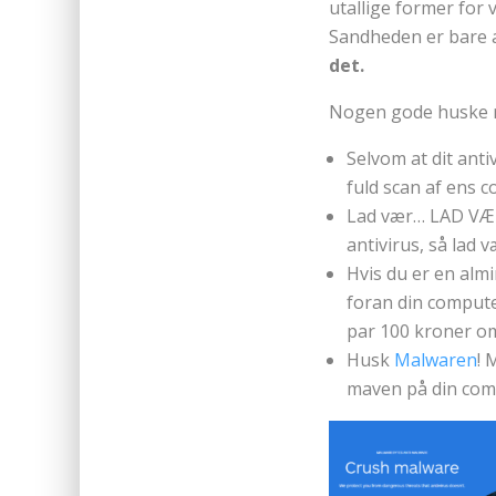
utallige former for v
Sandheden er bare 
det.
Nogen gode huske r
Selvom at dit anti
fuld scan af ens
Lad vær… LAD VÆR 
antivirus, så lad 
Hvis du er en almi
foran din compute
par 100 kroner om 
Husk
Malwaren
! 
maven på din com