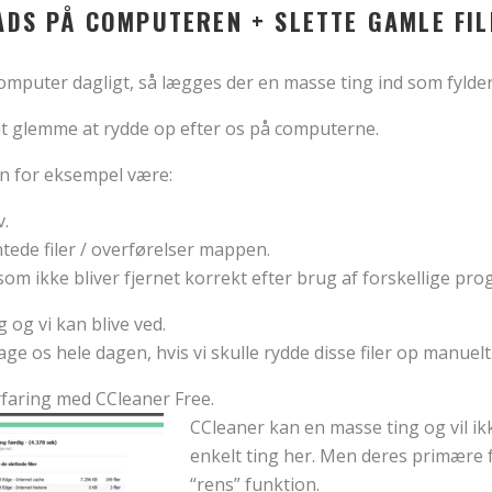
ADS PÅ COMPUTEREN + SLETTE GAMLE FI
omputer dagligt, så lægges der en masse ting ind som fylder
l at glemme at rydde op efter os på computerne.
n for eksempel være:
v.
entede filer / overførelser mappen.
, som ikke bliver fjernet korrekt efter brug af forskellige p
g og vi kan blive ved.
tage os hele dagen, hvis vi skulle rydde disse filer op manuelt
rfaring med CCleaner Free.
CCleaner kan en masse ting og vil ikk
enkelt ting her. Men deres primære 
“rens” funktion.