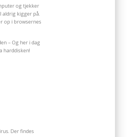
mputer og tjekker
l aldrig kigger på.
er op i browsernes
den – Og her i dag
ra harddisken!
rus. Der findes