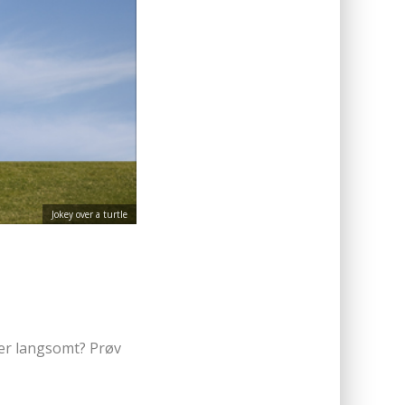
Jokey over a turtle
rer langsomt? Prøv