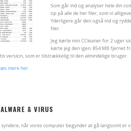
Som går ind og analyser hele din co
op på alle de her filer, som vi alligeve
Yderligere går den også ind og rydd
filer.
Jeg kørte min CCleaner for 2 uger si
kørte jeg den igen. 854 MB fjernet f
is version, som er tilstrækkelig til den almindelige bruger.
læs mere her.
MALWARE & VIRUS
te syndere, når vores computer begynder at gå langsomt er vi