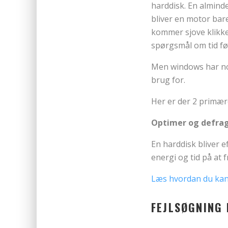
harddisk. En almind
bliver en motor bare 
kommer sjove klikke
spørgsmål om tid før
Men windows har no
brug for.
Her er der 2 primær
Optimer og defra
En harddisk bliver e
energi og tid på at 
Læs hvordan du kan
FEJLSØGNING