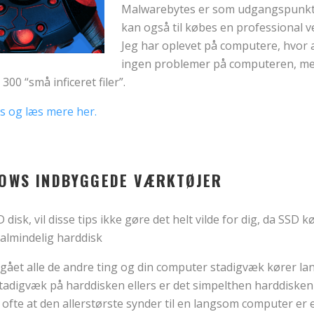
Malwarebytes er som udgangspunkt 
kan også til købes en professional v
Jeg har oplevet på computere, hvor a
ingen problemer på computeren, m
00 “små inficeret filer”.
 og læs mere her.
DOWS INDBYGGEDE VÆRKTØJER
disk, vil disse tips ikke gøre det helt vilde for dig, da SSD 
almindelig harddisk
ået alle de andre ting og din computer stadigvæk kører lan
stadigvæk på harddisken ellers er det simpelthen harddiske
 ofte at den allerstørste synder til en langsom computer er 