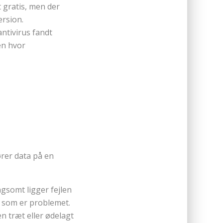
gratis, men der
ersion.
ntivirus fandt
en hvor
kører data på en
gsomt ligger fejlen
n som er problemet.
en træt eller ødelagt