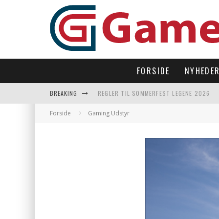
FORSIDE
NYHEDE
BREAKING
REGLER TIL SOMMERFEST LEGENE 2026
SUBNAUTICA 2 TAGER OS TILBAGE UNDER
Forside
Gaming Udstyr
LAST DROP – OPEN WORLD I 90’ERNES FI
LET’S FREEZE SOME PENGUINS LANDER P