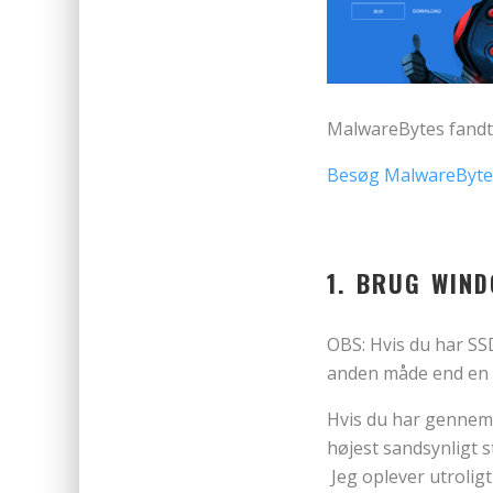
MalwareBytes fandt 3
Besøg MalwareBytes
1. BRUG WIN
OBS: Hvis du har SSD 
anden måde end en 
Hvis du har gennemg
højest sandsynligt 
Jeg oplever utroligt