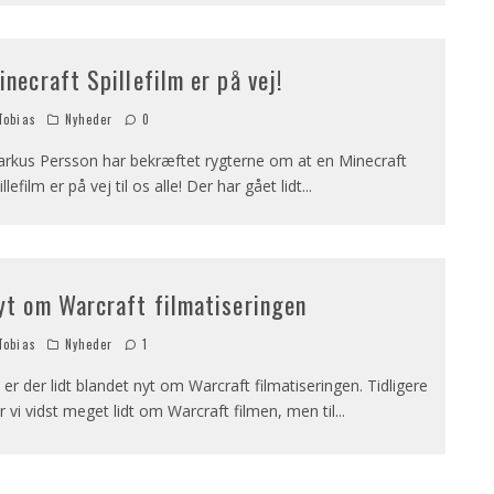
inecraft Spillefilm er på vej!
obias
Nyheder
0
rkus Persson har bekræftet rygterne om at en Minecraft
illefilm er på vej til os alle! Der har gået lidt
...
yt om Warcraft filmatiseringen
obias
Nyheder
1
 er der lidt blandet nyt om Warcraft filmatiseringen. Tidligere
r vi vidst meget lidt om Warcraft filmen, men til
...