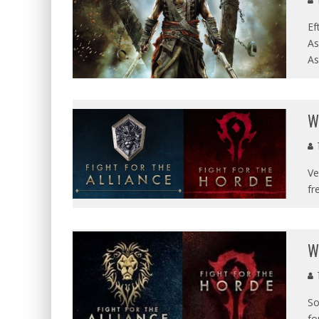
T
Ef
As
As
W
T
Ve
fr
W
T
So
fo