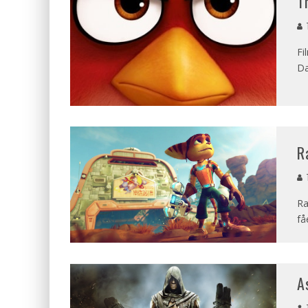
T
T
Fi
Da
R
T
Ra
få
A