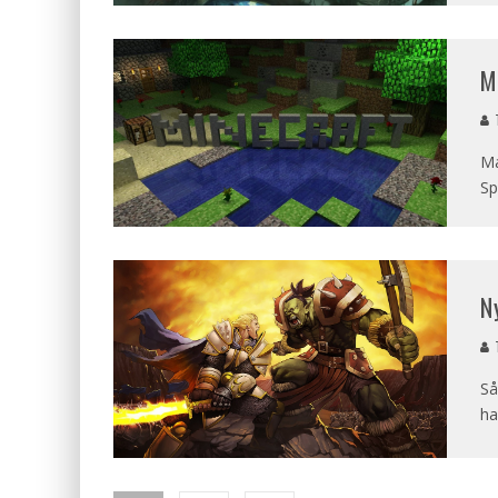
M
T
Ma
Sp
N
T
Så
ha