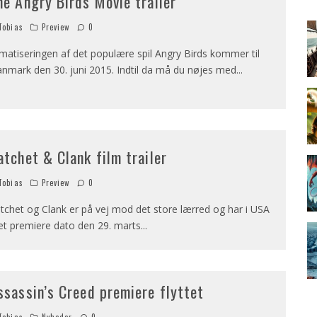
he Angry Birds Movie trailer
obias
Preview
0
lmatiseringen af det populære spil Angry Birds kommer til
nmark den 30. juni 2015. Indtil da må du nøjes med
...
atchet & Clank film trailer
obias
Preview
0
tchet og Clank er på vej mod det store lærred og har i USA
et premiere dato den 29. marts
...
ssassin’s Creed premiere flyttet