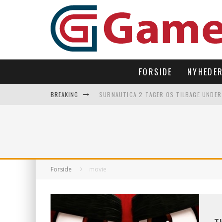
FORSIDE
NYHEDE
BREAKING
SUBNAUTICA 2 TAGER OS TILBAGE UNDER
LAST DROP – OPEN WORLD I 90’ERNES FI
LET’S FREEZE SOME PENGUINS LANDER P
REGLER TIL SOMMERFEST LEGENE 2026
Forside
movie