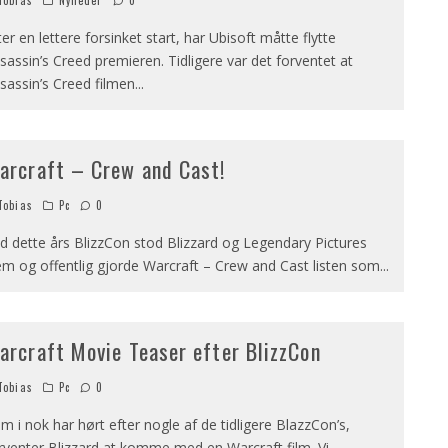
obias
Nyheder
0
ter en lettere forsinket start, har Ubisoft måtte flytte
sassin’s Creed premieren. Tidligere var det forventet at
sassin’s Creed filmen
...
arcraft – Crew and Cast!
obias
Pc
0
d dette års BlizzCon stod Blizzard og Legendary Pictures
em og offentlig gjorde Warcraft – Crew and Cast listen som
...
arcraft Movie Teaser efter BlizzCon
obias
Pc
0
m i nok har hørt efter nogle af de tidligere BlazzCon’s,
rventer Blizzard at komme med en Warcraft film. Vi
...