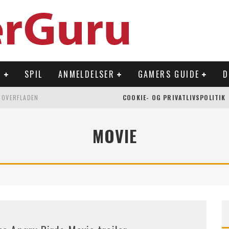
R
SPIL
ANMELDELSER
GAMERS GUIDE
D
 OVERFLADEN
COOKIE- OG PRIVATLIVSPOLITIK
NLAND
MOVIE
Å NINTENDO SWITCH