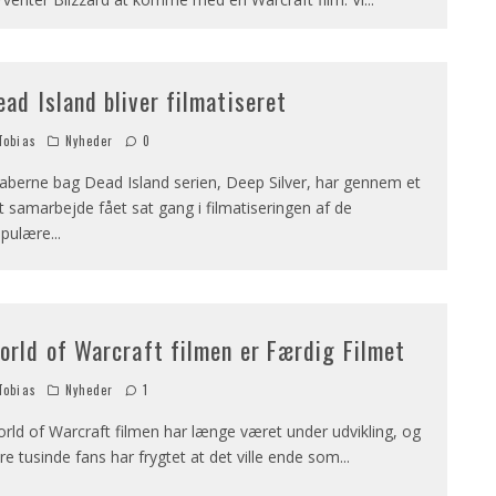
ead Island bliver filmatiseret
obias
Nyheder
0
aberne bag Dead Island serien, Deep Silver, har gennem et
t samarbejde fået sat gang i filmatiseringen af de
pulære
...
orld of Warcraft filmen er Færdig Filmet
obias
Nyheder
1
rld of Warcraft filmen har længe været under udvikling, og
ere tusinde fans har frygtet at det ville ende som
...