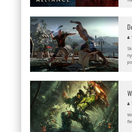
D
T
Sk
ny
po
W
T
Wo
fl