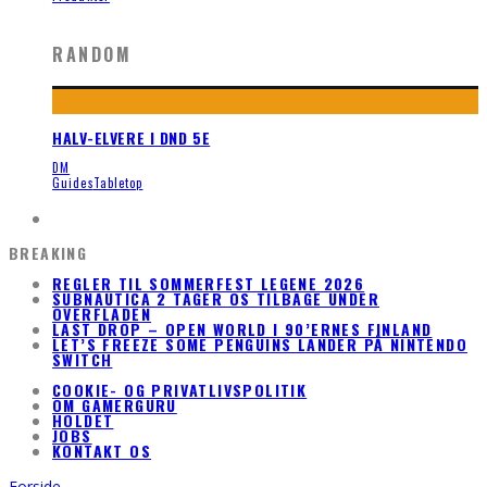
RANDOM
HALV-ELVERE I DND 5E
DM
Guides
Tabletop
BREAKING
REGLER TIL SOMMERFEST LEGENE 2026
SUBNAUTICA 2 TAGER OS TILBAGE UNDER
OVERFLADEN
LAST DROP – OPEN WORLD I 90’ERNES FINLAND
LET’S FREEZE SOME PENGUINS LANDER PÅ NINTENDO
SWITCH
COOKIE- OG PRIVATLIVSPOLITIK
OM GAMERGURU
HOLDET
JOBS
KONTAKT OS
Forside