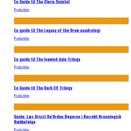
En Guide til The Cleric Quintet
Produkter
En guide til The Legacy of the Drow quadrologi
Produkter
En guide til The Icewind dale Trilogy
Produkter
En Guide til The Dark Elf Trilogy
Produkter
Guide: Læs Drizzt Do’Urden Bøgerne i Korrekt Kronologisk
Rækkefølge
Produkter