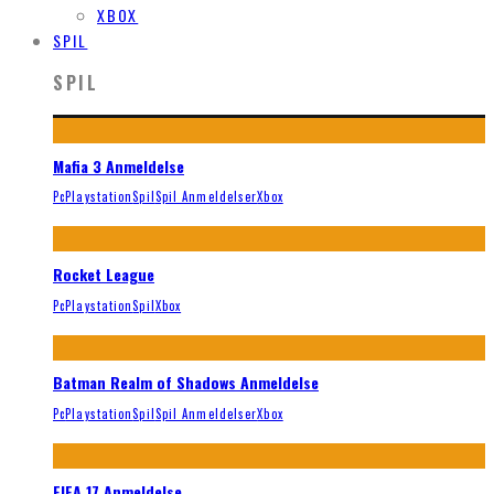
XBOX
SPIL
SPIL
Mafia 3 Anmeldelse
Pc
Playstation
Spil
Spil Anmeldelser
Xbox
Rocket League
Pc
Playstation
Spil
Xbox
Batman Realm of Shadows Anmeldelse
Pc
Playstation
Spil
Spil Anmeldelser
Xbox
FIFA 17 Anmeldelse