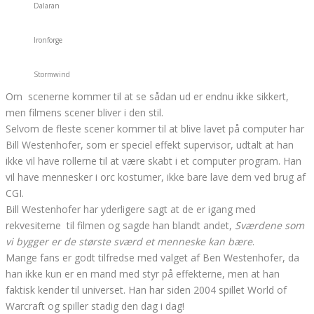
Dalaran
Ironforge
Stormwind
Om scenerne kommer til at se sådan ud er endnu ikke sikkert,
men filmens scener bliver i den stil.
Selvom de fleste scener kommer til at blive lavet på computer har
Bill Westenhofer, som er speciel effekt supervisor, udtalt at han
ikke vil have rollerne til at være skabt i et computer program. Han
vil have mennesker i orc kostumer, ikke bare lave dem ved brug af
CGI.
Bill Westenhofer har yderligere sagt at de er igang med
rekvesiterne til filmen og sagde han blandt andet,
Sværdene som
vi bygger er de største sværd et menneske kan bære
.
Mange fans er godt tilfredse med valget af Ben Westenhofer, da
han ikke kun er en mand med styr på effekterne, men at han
faktisk kender til universet. Han har siden 2004 spillet World of
Warcraft og spiller stadig den dag i dag!