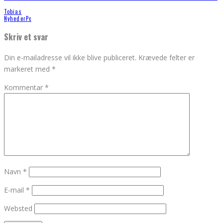
Tobias
Nyheder
Pc
Skriv et svar
Din e-mailadresse vil ikke blive publiceret.
Krævede felter er
markeret med
*
Kommentar
*
Navn
*
E-mail
*
Websted