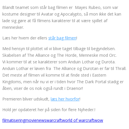
Blandt teamet som står bag filmen er Mayes Rubeo, som var
kostume designer til Avatar og Apocalypto, så mon ikke det kan
lade sig gøre at få filmens karakterer til at være spillet af
mennesker.
Læs her hvem der ellers
står bag filmen
!
Med hensyn til plottet vil vi blive taget tilbage til begyndelsen.
Skabelsen af The Alliance og The Horde, Menneske mod Orc.
Vi kommer til at se karakterer som Anduin Lothar og Durota.
Anduin Lothar er løven fra The Alliance og Durotan er far til Thrall.
Det meste af filmen vil komme til at finde sted i Eastern
Kingdoms, men når nu vi er i tiden hvor The Dark Portal stadig er
åben, viser de os nok også rundt i Draenor!
Premieren bliver udskudt,
læs her hvorfor
!
Hold jer opdateret her på siden for flere Nyheder.!
filmatisering
movie
news
warcraft
world of warcraft
wow