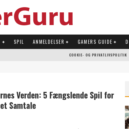
R
SPIL
ANMELDELSER
GAMERS GUIDE
D
COOKIE- OG PRIVATLIVSPOLITIK
 OVERFLADEN
NLAND
Å NINTENDO SWITCH
ernes Verden: 5 Fængslende Spil for
det Samtale