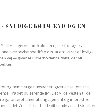
 - SNEDIGE KØBMÆND OG EN
 Spillere agerer som købmænd, der forsøger at
kunne overbevise sheriffen om, at ens varer er lovlige
den vej — giver et underholdende twist, der vil
pekter.
teter og hemmelige budskaber, giver disse fem spil
e. Fra det pulserende liv i Det Vilde Vesten til de
ere garanteret timer af engagement og interaktive
rs ledetråde eller at holde dit sande ansigt skjult, er