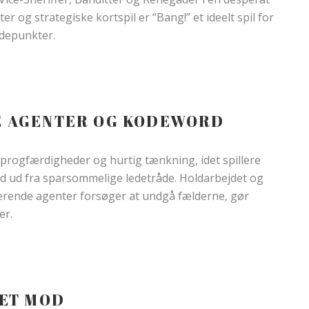
 og strategiske kortspil er “Bang!” et ideelt spil for
ndepunkter.
E AGENTER OG KODEWORD
sprogfærdigheder og hurtig tænkning, idet spillere
rd ud fra sparsommelige ledetråde. Holdarbejdet og
erende agenter forsøger at undgå fælderne, gør
er.
RET MOD