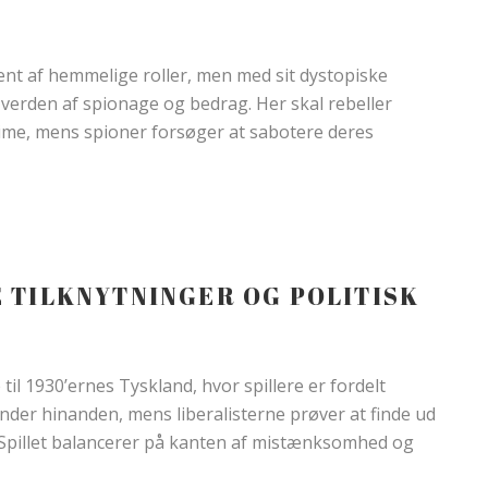
T
ent af hemmelige roller, men med sit dystopiske
n verden af spionage og bedrag. Her skal rebeller
ime, mens spioner forsøger at sabotere deres
E TILKNYTNINGER OG POLITISK
 til 1930’ernes Tyskland, hvor spillere er fordelt
kender hinanden, mens liberalisterne prøver at finde ud
nt. Spillet balancerer på kanten af mistænksomhed og