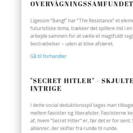
OVERVÅGNINGSSAMFUNDE
Ligesom “Bang!” har “The Resistance” et elem
futuristiske tema, trækker det spillere ind i e
arbejde sammen for at vælte et magtfuldt reg
bestræbelser – uden at blive afsløret.
Gå til forhandler
"SECRET HITLER" - SKJULT
INTRIGE
I dette social deduktionsspil tages man tilbage
mellem fascister og liberalister. Fascisterne 
af, hvem ”Secret Hitler” er, før det er for se
alliancer, der skifter fra runde til runde.