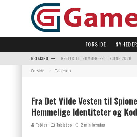
FORSIDE
NYHEDE
BREAKING
REGLER TIL SOMMERFEST LEGENE 2026
SUBNAUTICA 2 TAGER OS TILBAGE UNDER
Forside
Tabletop
LAST DROP – OPEN WORLD I 90’ERNES FI
LET’S FREEZE SOME PENGUINS LANDER P
Fra Det Vilde Vesten til Spion
Hemmelige Identiteter og Ko
Tobias
Tabletop
2 min læsning