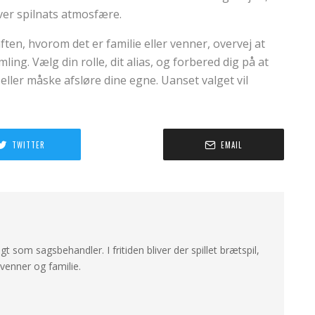
hver spilnats atmosfære.
ten, hvorom det er familie eller venner, overvej at
ling. Vælg din rolle, dit alias, og forbered dig på at
ller måske afsløre dine egne. Uanset valget vil
TWITTER
EMAIL
ligt som sagsbehandler. I fritiden bliver der spillet brætspil,
enner og familie.