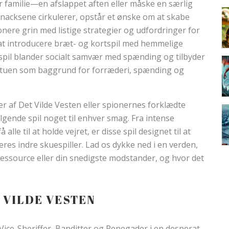
 familie—en afslappet aften eller måske en særlig
nacksene cirkulerer, opstår et ønske om at skabe
nere grin med listige strategier og udfordringer for
r at introducere bræt- og kortspil med hemmelige
 spil blander socialt samvær med spænding og tilbyder
 stuen som baggrund for forræderi, spænding og
er af Det Vilde Vesten eller spionernes forklædte
ende spil noget til enhver smag. Fra intense
 alle til at holde vejret, er disse spil designet til at
eres indre skuespiller. Lad os dykke ned i en verden,
essource eller din snedigste modstander, og hvor det
 VILDE VESTEN
, Vice-Sheriffer, Banditter og Renegader i en desperat