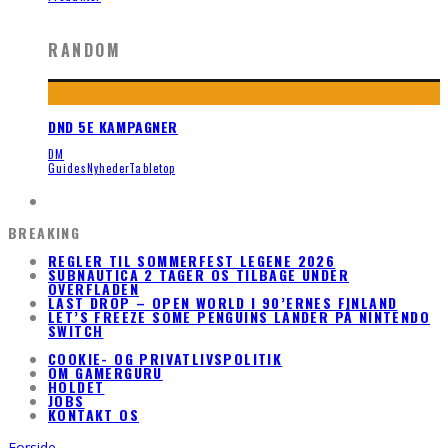
RANDOM
DND 5E KAMPAGNER
DM
Guides
Nyheder
Tabletop
BREAKING
REGLER TIL SOMMERFEST LEGENE 2026
SUBNAUTICA 2 TAGER OS TILBAGE UNDER
OVERFLADEN
LAST DROP – OPEN WORLD I 90’ERNES FINLAND
LET’S FREEZE SOME PENGUINS LANDER PÅ NINTENDO
SWITCH
COOKIE- OG PRIVATLIVSPOLITIK
OM GAMERGURU
HOLDET
JOBS
KONTAKT OS
Forside