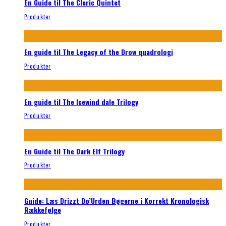
En Guide til The Cleric Quintet
Produkter
En guide til The Legacy of the Drow quadrologi
Produkter
En guide til The Icewind dale Trilogy
Produkter
En Guide til The Dark Elf Trilogy
Produkter
Guide: Læs Drizzt Do’Urden Bøgerne i Korrekt Kronologisk
Rækkefølge
Produkter