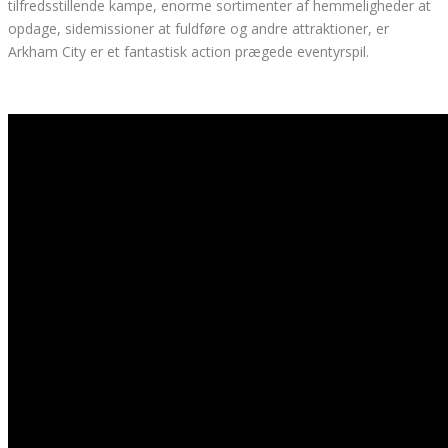
tilfredsstillende kampe, ​​enorme sortimenter af hemmeligheder at
opdage, sidemissioner at fuldføre og andre attraktioner, er
Arkham City er et fantastisk action prægede eventyrspil.