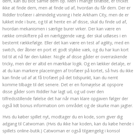
dem, kan du blot samle dem op. Men i mange tilfælde, er tricket
ikke at finde dem, men at finde ud af, hvordan du får dem. Der er
Riddler trofæer i almindelig visning i hele Arkham City, men de er
lukket inde i bure, og til at hente en af ​​disse, skal du finde ud af,
hvordan mekanismen i særlige burer virker. Der kan være en
række omskiftere på en nærliggende væg, der skal udløses i en
bestemt rækkefølge. Eller det kan være en test af agility, med en
switch, der åbner en port et godt stykke væk, og du har kun kort
tid til at nå før den lukker. Nogle af disse gåder er overraskende
tricky, men der er altid en mærkbar logik. Og en lækker detalje, er
at du kan markere placeringen af ​​trofæer på kortet, så hvis du ikke
kan finde ud af at få trofæet på det tidspunkt, kan du nemt
komme tilbage til det senere. Det er en fornøjelse at opspore
disse gåder som Riddler har lagt ud, og ud over den
tilfredsstillende følelse det har når man klare opgaven følger der
også lidt bonus information om området og de skurke man jagter.
Hvis du køber spillet nyt, modtager du en kode, som giver dig
adgang til Catwoman. (Hvis du ikke har koden, kan du købe hende i
spillets online-butik.) Catwoman er også tilgængelig i konsol