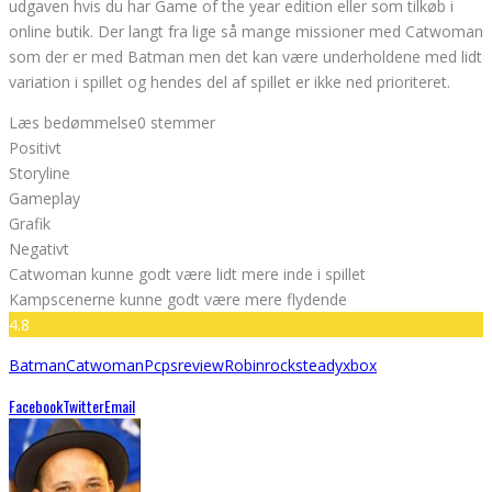
udgaven hvis du har Game of the year edition eller som tilkøb i
online butik. Der langt fra lige så mange missioner med Catwoman
som der er med Batman men det kan være underholdene med lidt
variation i spillet og hendes del af spillet er ikke ned prioriteret.
Læs bedømmelse
0 stemmer
Positivt
Storyline
Gameplay
Grafik
Negativt
Catwoman kunne godt være lidt mere inde i spillet
Kampscenerne kunne godt være mere flydende
4.8
Batman
Catwoman
Pc
ps
review
Robin
rocksteady
xbox
Facebook
Twitter
Email