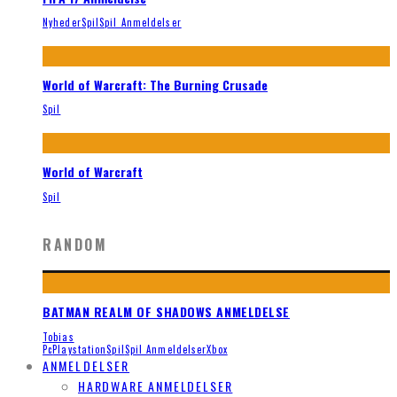
Nyheder
Spil
Spil Anmeldelser
World of Warcraft: The Burning Crusade
Spil
World of Warcraft
Spil
RANDOM
BATMAN REALM OF SHADOWS ANMELDELSE
Tobias
Pc
Playstation
Spil
Spil Anmeldelser
Xbox
ANMELDELSER
HARDWARE ANMELDELSER