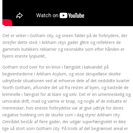
Det er vinter i Gotham city, og sneen falder på de forbrydere, der
strejfer dette sted. I Arkham citys gader glitre og reflektere de
gammels butikkers reklamer og neonskilte som efter hånden er
byens eneste lyspunkt,
Gotham stod over for en krise i fængslet i kølvandet på
begivenhederne i Arkham Asylum, og visse skrupelløse skurke
udnyttede situationen ved at erhverve dele af det nedslidte kvarter
North Gotham, afsondre det ud fra resten af ​​byen, og kastede de
kriminelle i fængsel for at klare sig selv. Det er en umenneskelig og
umoralsk drift, mad og varme er knap, og nogle af de indsatte er
mennesker, hvis eneste forbrydelse var at give udtryk for deres
negative holdning om de skurke som i dag styrer Arkham city.
Området består af flere gader, der udgør superfængselet er ikke
lige så stort som Gotham city. På trods af det begrænset areal er