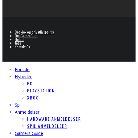
Cookie- og privatlivspolitik
Om GamerGuru
Holdet
Jobs
Kontakt Os
Forside
Nyheder
PC
PLAYSTATION
XBOX
Spil
Anmeldelser
HARDWARE ANMELDELSER
SPIL ANMELDELSER
Gamers Guide