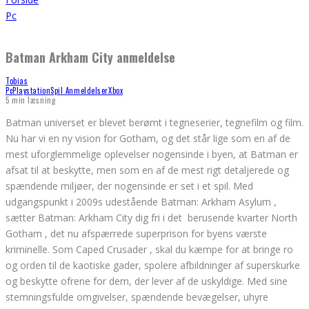
Pc
Batman Arkham City anmeldelse
Tobias
Pc
Playstation
Spil Anmeldelser
Xbox
5 min læsning
Batman universet er blevet berømt i tegneserier, tegnefilm og film.
Nu har vi en ny vision for Gotham, og det står lige som en af ​​de
mest uforglemmelige oplevelser nogensinde i byen, at Batman er
afsat til at beskytte, men som en af ​​de mest rigt detaljerede og
spændende miljøer, der nogensinde er set i et spil. Med
udgangspunkt i 2009s udestående Batman: Arkham Asylum ,
sætter Batman: Arkham City dig fri i det berusende kvarter North
Gotham , det nu afspærrede superprison for byens værste
kriminelle. Som Caped Crusader , skal du kæmpe for at bringe ro
og orden til de kaotiske gader, spolere afbildninger af superskurke
og beskytte ofrene for dem, der lever af de uskyldige. Med sine
stemningsfulde omgivelser, spændende bevægelser, uhyre