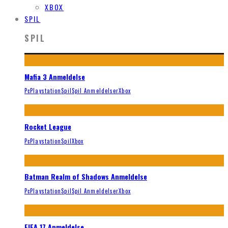
XBOX
SPIL
SPIL
Mafia 3 Anmeldelse
Pc
Playstation
Spil
Spil Anmeldelser
Xbox
Rocket League
Pc
Playstation
Spil
Xbox
Batman Realm of Shadows Anmeldelse
Pc
Playstation
Spil
Spil Anmeldelser
Xbox
FIFA 17 Anmeldelse