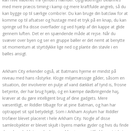
med mere præcis timing i kamp og mere kraftfulde angreb, så du
kan bygge op til særlige combo’er. Du kan bruge din batclaw for at
komme op til afsatser og hustage med et tryk på en knap, du kan
springe ud fra disse overflader og ved hjælp af din kappe at glide
gennem luften. Det er en spændende måde at rejse. Når du
svæver over byen og ser en gruppe bøller er det nemt at benytte
sit momentum at styrtdykke lige ned og plante din støvle i en
bølles ansigt.
Arkham City erkender også, at Batmans hjerne er mindst på
niveau med hans råstyrke. Kloge miljømæssige gåder, såsom en
situation, der involverer en pulje af vand dækket af tynd is, frosne
betjente, der har brug hjælp, og en kæmpe dødbringende haj,
kræver at du gøre intelligent brug af dine gadgets. Mere
væsentligt, er Riddler tilbage for at pine Batman, og han har
optrappet sit spil betydeligt. Som i Arkham Asylum har Riddler
trofæer blevet placeret i hele Arkham City. Nogle af disse
samleobjekter er blevet skjult i byens mørke gyder og hvis du finde