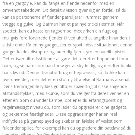
fra en gargoyle, kan du fange en fjende nedenfor med en
omvendt takedown. Dit detektiv vision giver dig en fordel, så du
kan se positionerne af fjender patruljerer i rummet gennem
vægge og gulve. Og Batman har et par nye tricks i ærmet. Når
spottet, kan du kaste en røgbombe, medvirken din flugt og
muligvis føre forvirrede fjender til ved uheld at angribe hinanden. I
sidste ende får en ny gadget, der er sjovt i disse situationer, denne
gadget kaldes disruptor og lader dig fjernstyre en bandits pistol.
Det er især tilfredsstillende at gøre det, derefter hoppe ned foran
ham, og se ham som han forsøger at skyde dig, og derefter banke
hans lys ud. Denne disruptor brug er begrænset, så du ikke kan
overdrive det, men det er en stor ny tilføjelse til Batmans arsenal.
Dens fremragende lyddesign tilføjer spænding til disse snigende
afstandsstykker, med skurke, som du vælger fra deres venner en
efter en. Som du vinder kampe, optjener du erfaringspoint og
regelmæssigt niveau op, som lader du opgraderer dine gadgets,
og bekæmpe færdigheder. Disse opgraderinger har en reel
indflydelse på gameplayed og skaber en følelse af vækst som
fuldender spillet. for eksempel kan du opgradere din batclaw så du
kan hive våbenet fra fjenders hænder. Opgraderinger belønnes