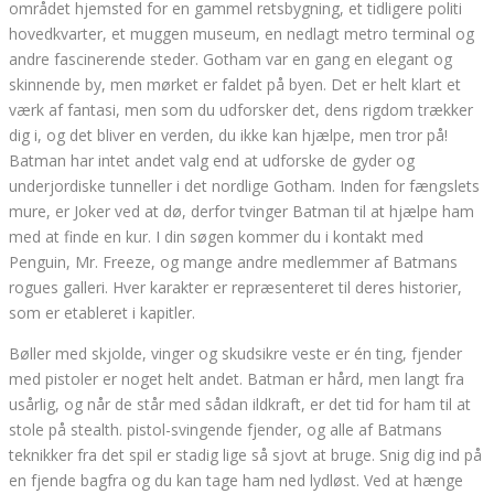
området hjemsted for en gammel retsbygning, et tidligere politi
hovedkvarter, et muggen museum, en nedlagt metro terminal og
andre fascinerende steder. Gotham var en gang en elegant og
skinnende by, men mørket er faldet på byen. Det er helt klart et
værk af fantasi, men som du udforsker det, dens rigdom trækker
dig i, og det bliver en verden, du ikke kan hjælpe, men tror på!
Batman har intet andet valg end at udforske de gyder og
underjordiske tunneller i det nordlige Gotham. Inden for fængslets
mure, er Joker ved at dø, derfor tvinger Batman til at hjælpe ham
med at finde en kur. I din søgen kommer du i kontakt med
Penguin, Mr. Freeze, og mange andre medlemmer af Batmans
rogues galleri. Hver karakter er repræsenteret til deres historier,
som er etableret i kapitler.
Bøller med skjolde, vinger og skudsikre veste er én ting, fjender
med pistoler er noget helt andet. Batman er hård, men langt fra
usårlig, og når de står med sådan ildkraft, er det tid for ham til at
stole på stealth. pistol-svingende fjender, og alle af Batmans
teknikker fra det spil er stadig lige så sjovt at bruge. Snig dig ind på
en fjende bagfra og du kan tage ham ned lydløst. Ved at hænge