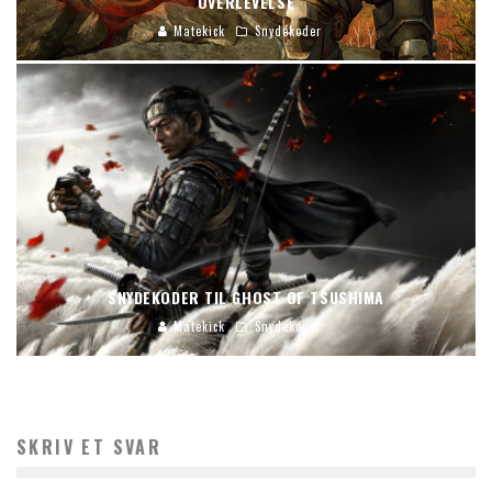
OVERLEVELSE
Matekick
Snydekoder
SNYDEKODER TIL GHOST OF TSUSHIMA
Matekick
Snydekoder
SKRIV ET SVAR