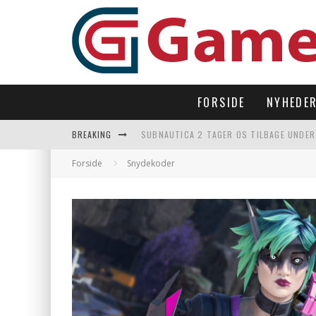
FORSIDE
NYHEDE
BREAKING
SUBNAUTICA 2 TAGER OS TILBAGE UNDER
LAST DROP – OPEN WORLD I 90’ERNES FI
Forside
Snydekoder
LET’S FREEZE SOME PENGUINS LANDER P
REGLER TIL SOMMERFEST LEGENE 2026