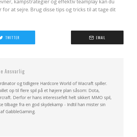
erevner, kampstrategier og effektiv teamplay kan du
or at sejre. Brug disse tips og tricks til at tage dit
TWITTER
EMAIL
 Ansvarlig
dinator og tidligere Hardcore World of Wacraft spiller.
llet op til flere spil på et højere plan såsom: Dota,
craft. Derfor er hans interessefelt helt sikkert MMO spil,
ke tilbage fra en god skydekamp - Indtil han mister sin
r af GabbleGaming.