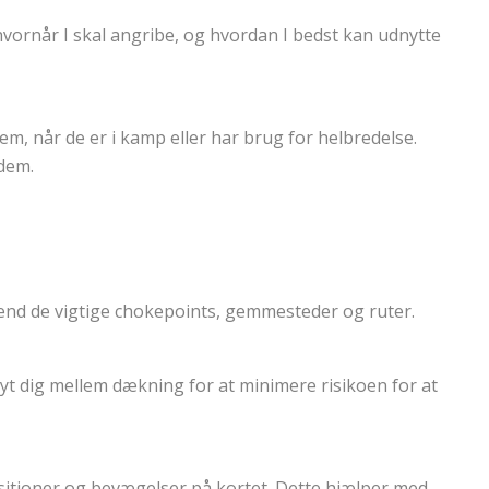
vornår I skal angribe, og hvordan I bedst kan udnytte
, når de er i kamp eller har brug for helbredelse.
 dem.
Kend de vigtige chokepoints, gemmesteder og ruter.
lyt dig mellem dækning for at minimere risikoen for at
itioner og bevægelser på kortet. Dette hjælper med