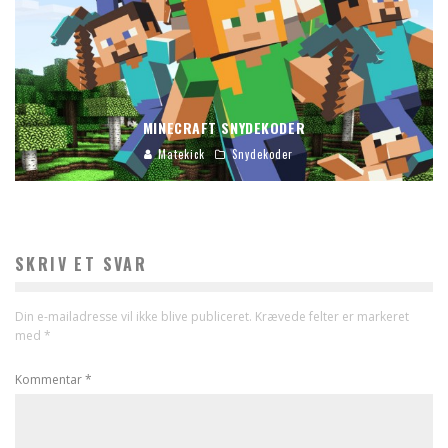
MINECRAFT SNYDEKODER
Matekick
Snydekoder
SKRIV ET SVAR
Din e-mailadresse vil ikke blive publiceret.
Krævede felter er markeret
med
*
Kommentar
*