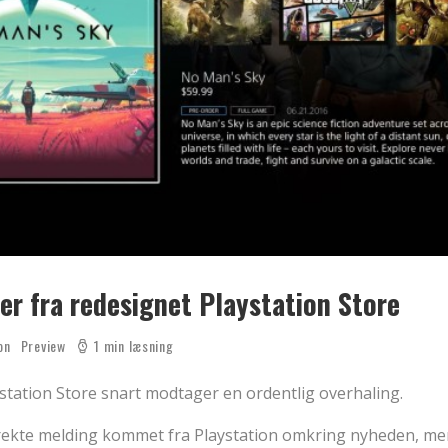
er fra redesignet Playstation Store
on
Preview
1 min læsning
aystation Store snart modtager en ordentlig overhaling.
irekte melding kommet fra Playstation omkring nyheden, m