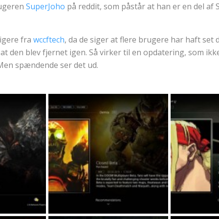
brugeren
SuperJoho
på reddit, som påstår at han er en del af
igere fra
wccftech
, da de siger at flere brugere har haft set
 at den blev fjernet igen. Så virker til en opdatering, som i
en spændende ser det ud.