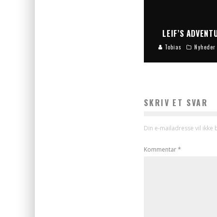
LEIF’S ADVEN
Tobias
Nyheder
SKRIV ET SVAR
Din e-mailadresse vil ikke b
Kommentar
*