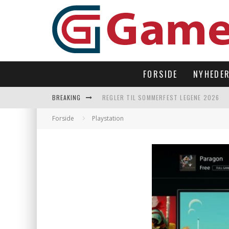
FORSIDE
NYHEDE
BREAKING
REGLER TIL SOMMERFEST LEGENE 2026
SUBNAUTICA 2 TAGER OS TILBAGE UNDER
Forside
Playstation
LAST DROP – OPEN WORLD I 90’ERNES FI
LET’S FREEZE SOME PENGUINS LANDER P