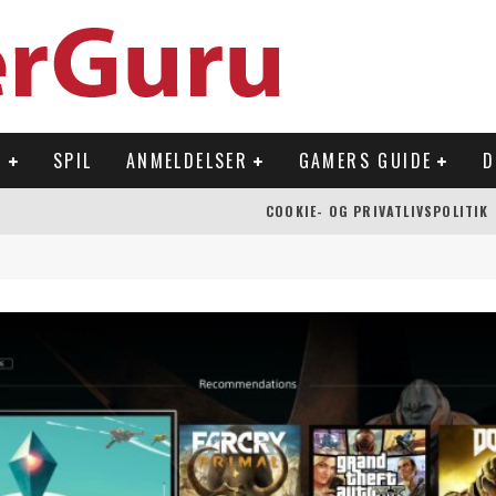
R
SPIL
ANMELDELSER
GAMERS GUIDE
D
COOKIE- OG PRIVATLIVSPOLITIK
 OVERFLADEN
NLAND
Å NINTENDO SWITCH