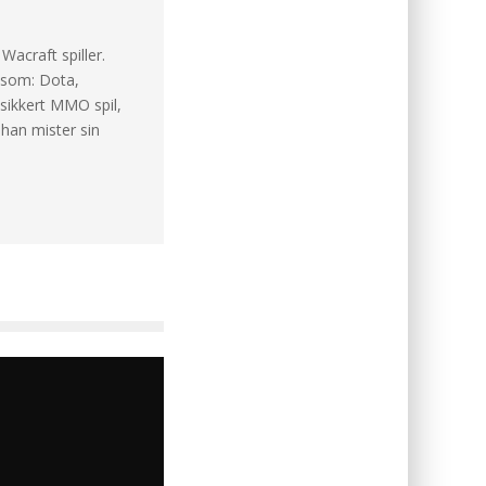
acraft spiller.
såsom: Dota,
 sikkert MMO spil,
 han mister sin