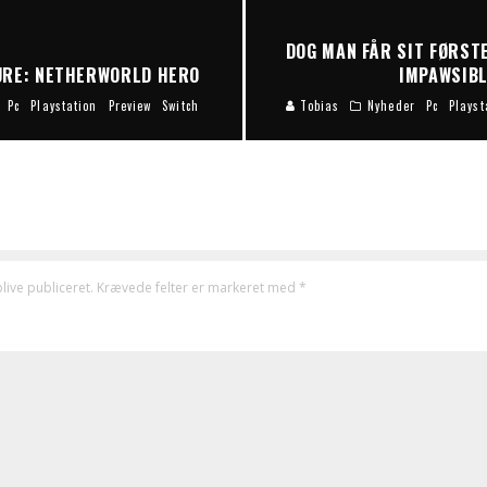
DOG MAN FÅR SIT FØRSTE
TURE: NETHERWORLD HERO
IMPAWSIB
Pc
Playstation
Preview
Switch
Tobias
Nyheder
Pc
Playst
live publiceret.
Krævede felter er markeret med
*