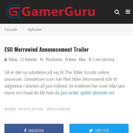
Forside
Nyheder
ESO Morrowind Announcement Trailer
Tobias
Nyheder
Pc
Playstation
Preview
Xbox
1 min læsning
Så er der ny udvidelse på vej til The Elder Scrolls online
universet. Udvidelsen som har fået titlen Morrowind står til
udgivelse i starten af juni måned. Se traileren her over eller læs
mere om hvad du får hvis du
pre-order spillet allerede nu
!
elder scrolls online
morrowind
FACEBOOK
TWITTER