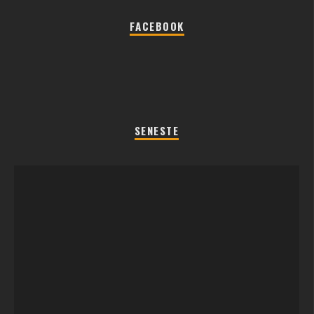
FACEBOOK
SENESTE
REGLER TIL SOMMERFEST LEGENE 2026