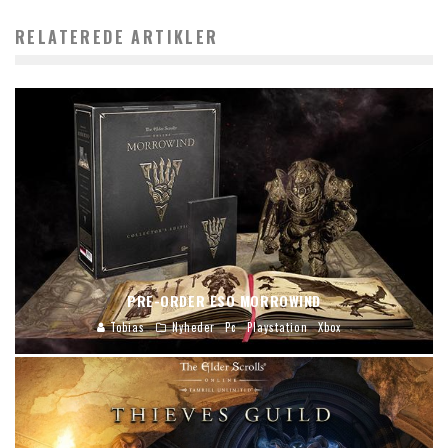
RELATEREDE ARTIKLER
PRE-ORDER ESO MORROWIND
Tobias
Nyheder
Pc
Playstation
Xbox