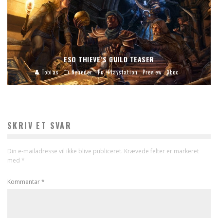
ESO THIEVE’S GUILD TEASER
Tobias
Nyheder
Pc
Playstation
Preview
Xbox
SKRIV ET SVAR
Din e-mailadresse vil ikke blive publiceret.
Krævede felter er markeret
med
*
Kommentar
*