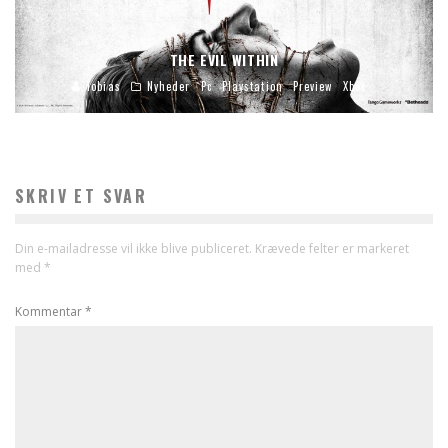
THE EVIL WITHIN
Tobias
Nyheder
Pc
Playstation
Preview
Xbox
SKRIV ET SVAR
Din e-mailadresse vil ikke blive publiceret.
Krævede felter er markeret
med
*
Kommentar
*