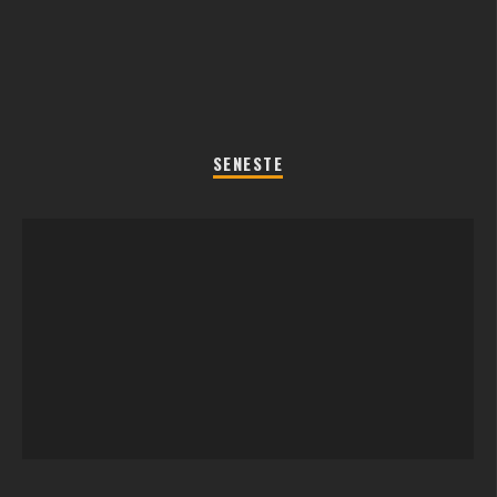
SENESTE
REGLER TIL SOMMERFEST LEGENE 2026