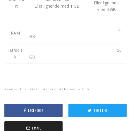
Eller lignende
rt
Eller lignende med 1 GB
med 4 GB
4
RAM
GB
Harddis
50
k
GB
evil within
krav
specs
The evil within
FACEBOOK
TWITTER
EMAIL