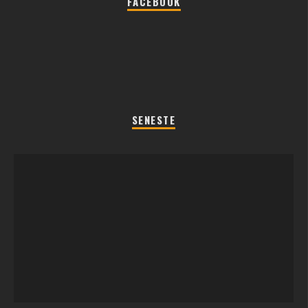
FACEBOOK
SENESTE
REGLER TIL SOMMERFEST LEGENE 2026