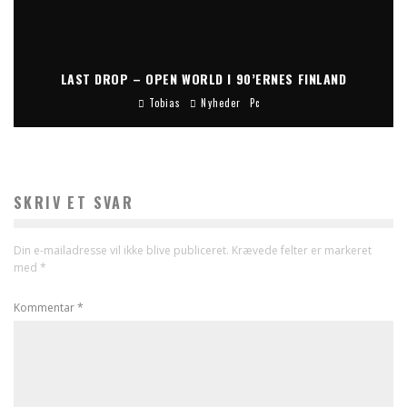
LAST DROP – OPEN WORLD I 90’ERNES FINLAND
Tobias
Nyheder
Pc
SKRIV ET SVAR
Din e-mailadresse vil ikke blive publiceret.
Krævede felter er markeret
med
*
Kommentar
*