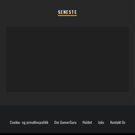
SENESTE
REGLER TIL SOMMERFEST LEGENE 2026
Cookie- og privatlivspolitik
Om GamerGuru
Holdet
Jobs
Kontakt Os