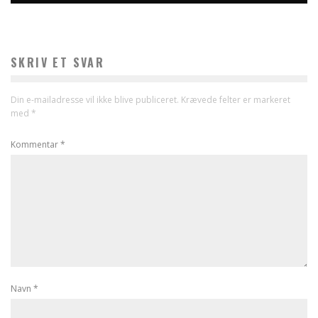
SKRIV ET SVAR
Din e-mailadresse vil ikke blive publiceret.
Krævede felter er markeret
med
*
Kommentar
*
Navn
*