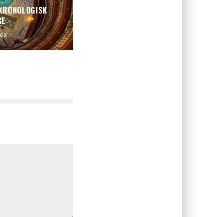
KRONOLOGISK
GE
der