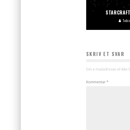
STARCRAFT
Tobi
SKRIV ET SVAR
Din e-mailadresse vil ikke b
Kommentar
*