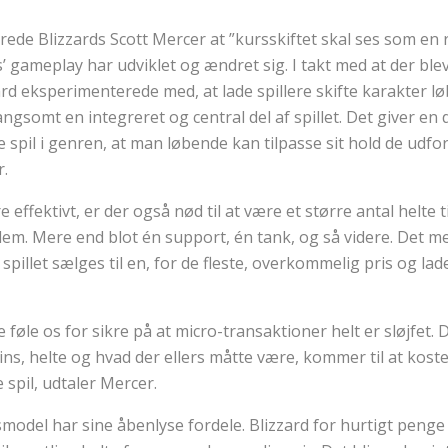
ede Blizzards Scott Mercer at ”kursskiftet skal ses som en 
 gameplay har udviklet og ændret sig. I takt med at der blev
zard eksperimenterede med, at lade spillere skifte karakter lø
ngsomt en integreret og central del af spillet. Det giver e
re spil i genren, at man løbende kan tilpasse sit hold de udfo
r.
 effektivt, er der også nød til at være et større antal helte t
llem. Mere end blot én support, én tank, og så videre. Det m
 spillet sælges til en, for de fleste, overkommelig pris og lad
ke føle os for sikre på at micro-transaktioner helt er sløjfet. 
ins, helte og hvad der ellers måtte være, kommer til at kos
 spil, udtaler Mercer.
model har sine åbenlyse fordele. Blizzard for hurtigt penge 