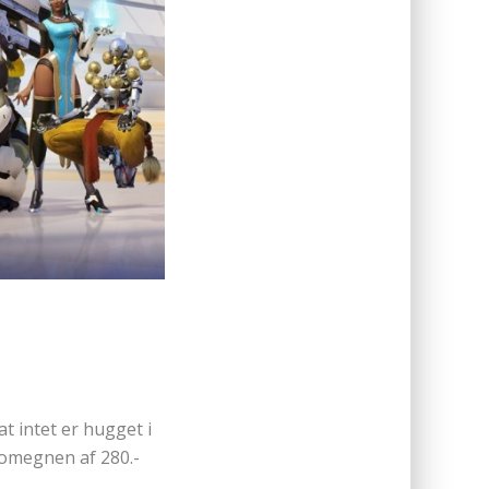
t intet er hugget i
i omegnen af 280.-