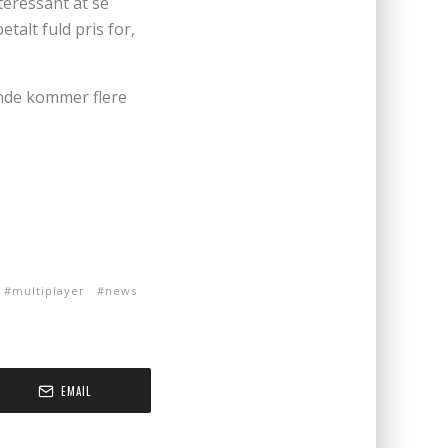
teressant at se
talt fuld pris for,
ende kommer flere
multiplayer
news
EMAIL