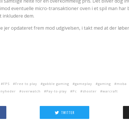
til samtlige helte for en overkommelig pris. Det bliver dog in
imod eventuelle micro-transaktioner oven i et spil man har be
t inkludere dem.
lde jer opdateret frem mod udgivelsen, i takt med at der løb
FPS
Free to play
gabble gaming
gameplay
gaming
moba
nyheder
overwatch
Pay-to-play
Pc
shooter
warcraft
TWITTER