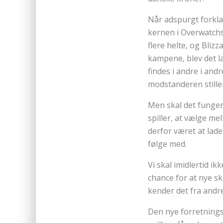
Når adspurgt forklar
kernen i Overwatchs’
flere helte, og Bliz
kampene, blev det la
findes i andre i and
modstanderen stille
Men skal det fungere
spiller, at vælge me
derfor været at lade
følge med.
Vi skal imidlertid ik
chance for at nye sk
kender det fra andre
Den nye forretnings