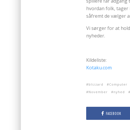
spillere får adgang 
hvordan folk, tager 
såfremt de vælger a
Vi sørger for at ho
nyheder.
Kildeliste:
Kotaku.com
blizzard
Computer
November
nyhed
FACEBOOK