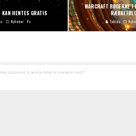
WARCRAFT BØGERNE I 
 KAN HENTES GRATIS
RÆKKEFØL
as
Nyheder
Pc
Tobias
Nyhe
live publiceret.
Krævede felter er markeret med
*