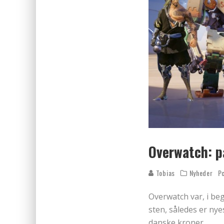
Overwatch: p
Tobias
Nyheder
P
Overwatch var, i beg
sten, således er nye
danske kroner.