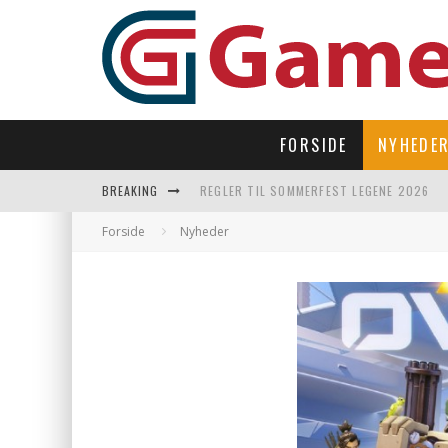
FORSIDE
NYHEDE
BREAKING
REGLER TIL SOMMERFEST LEGENE 2026
SUBNAUTICA 2 TAGER OS TILBAGE UNDER
Forside
Nyheder
LAST DROP – OPEN WORLD I 90’ERNES FI
LET’S FREEZE SOME PENGUINS LANDER P