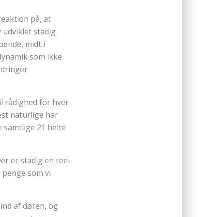
reaktion på, at
 udviklet stadig
bende, midt i
n dynamik som ikke
rdringer
il rådighed for hver
est naturlige har
e samtlige 21 helte
Der er stadig en reel
te penge som vi
ind af døren, og