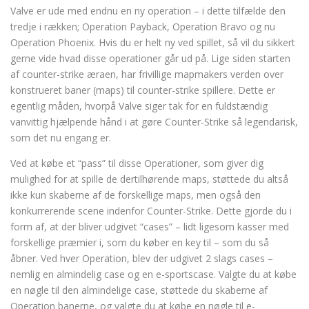
Valve er ude med endnu en ny operation – i dette tilfælde den
tredje i rækken; Operation Payback, Operation Bravo og nu
Operation Phoenix. Hvis du er helt ny ved spillet, så vil du sikkert
gerne vide hvad disse operationer går ud på. Lige siden starten
af counter-strike æraen, har frivillige mapmakers verden over
konstrueret baner (maps) til counter-strike spillere. Dette er
egentlig måden, hvorpå Valve siger tak for en fuldstændig
vanvittig hjælpende hånd i at gøre Counter-Strike så legendarisk,
som det nu engang er.
Ved at købe et “pass” til disse Operationer, som giver dig
mulighed for at spille de dertilhørende maps, støttede du altså
ikke kun skaberne af de forskellige maps, men også den
konkurrerende scene indenfor Counter-Strike. Dette gjorde du i
form af, at der bliver udgivet “cases” – lidt ligesom kasser med
forskellige præmier i, som du køber en key til – som du så
åbner. Ved hver Operation, blev der udgivet 2 slags cases –
nemlig en almindelig case og en e-sportscase. Valgte du at købe
en nøgle til den almindelige case, støttede du skaberne af
Operation banerne, og valgte du at købe en nøgle til e-