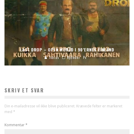
LAST DROP – OPEN WORLD I 90’ERNES FINLAND
Tobias
Nyheder
Pc
SKRIV ET SVAR
Din e-mailadresse vil ikke blive publiceret.
Krævede felter er markeret
med
*
Kommentar
*