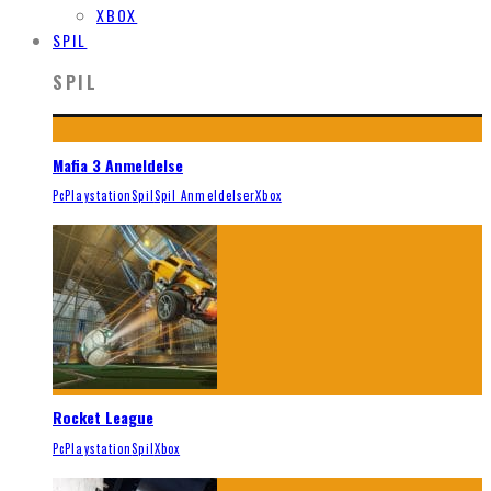
XBOX
SPIL
SPIL
Mafia 3 Anmeldelse
Pc
Playstation
Spil
Spil Anmeldelser
Xbox
Rocket League
Pc
Playstation
Spil
Xbox