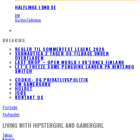
HALFLINGS I DND 5E
DM
Guides
Tabletop
BREAKING
REGLER TIL SOMMERFEST LEGENE 2026
SUBNAUTICA 2 TAGER OS TILBAGE UNDER
OVERFLADEN
LAST DROP – OPEN WORLD I 90’ERNES FINLAND
LET’S FREEZE SOME PENGUINS LANDER PÅ NINTENDO
SWITCH
COOKIE- OG PRIVATLIVSPOLITIK
OM GAMERGURU
HOLDET
JOBS
KONTAKT OS
Forside
Nyheder
LIVING WITH HIPSTERGIRL AND GAMERGIRL
Tobias
Nyheder