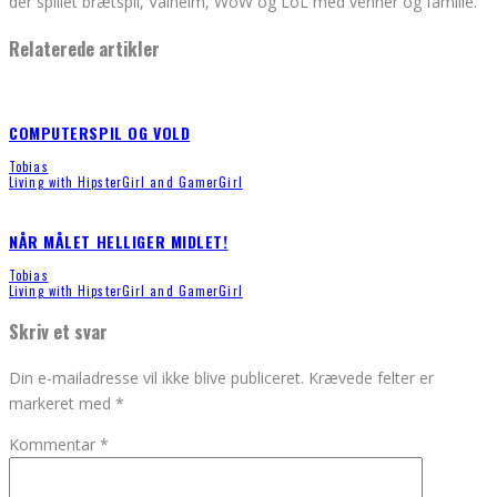
der spillet brætspil, Valheim, WoW og LoL med venner og familie.
Relaterede artikler
COMPUTERSPIL OG VOLD
Tobias
Living with HipsterGirl and GamerGirl
NÅR MÅLET HELLIGER MIDLET!
Tobias
Living with HipsterGirl and GamerGirl
Skriv et svar
Din e-mailadresse vil ikke blive publiceret.
Krævede felter er
markeret med
*
Kommentar
*