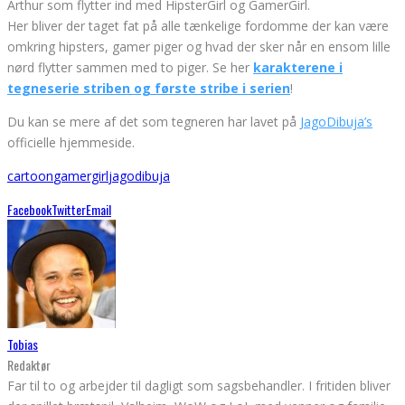
Arthur som flytter ind med HipsterGirl og GamerGirl.
Her bliver der taget fat på alle tænkelige fordomme der kan være
omkring hipsters, gamer piger og hvad der sker når en ensom lille
nørd flytter sammen med to piger. Se her
karakterene i
tegneserie striben og første stribe i serien
!
Du kan se mere af det som tegneren har lavet på
JagoDibuja’s
officielle hjemmeside.
cartoon
gamergirl
jagodibuja
Facebook
Twitter
Email
Tobias
Redaktør
Far til to og arbejder til dagligt som sagsbehandler. I fritiden bliver