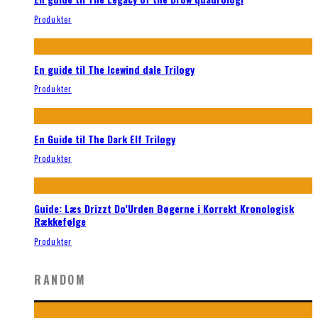
Produkter
En guide til The Icewind dale Trilogy
Produkter
En Guide til The Dark Elf Trilogy
Produkter
Guide: Læs Drizzt Do’Urden Bøgerne i Korrekt Kronologisk
Rækkefølge
Produkter
RANDOM