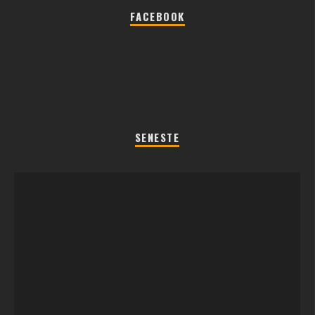
FACEBOOK
SENESTE
REGLER TIL SOMMERFEST LEGENE 2026