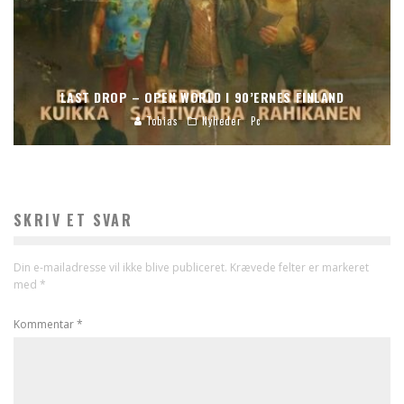
LAST DROP – OPEN WORLD I 90’ERNES FINLAND
Tobias
Nyheder
Pc
SKRIV ET SVAR
Din e-mailadresse vil ikke blive publiceret.
Krævede felter er markeret
med
*
Kommentar
*