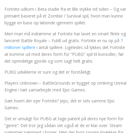
Fortnite udkom i Beta stadie fra et lille stykke tid siden – Og var
primært baseret på et Zombie / Survival spil, hvori man kunne
bygge en base op løbende igennem spillet.
Men man må indrømme at Fortnite har lavet en smart flinte og
lanceret Battle Royale – Fuldt ud gratis. Fortnite er nu op på
7
millioner spillere
i antal spillere. Ligeledes så lykkes det Fortnite
at komme ud med deres form for “PUBG” spil til konsoller, før
det oprindelige gjorde og som sagt helt gratis.
PUBG udviklerne er sure og det er forståeligt.
Players Unknown – BattleGrounds er bygget op omkring Unreal
Engine i tæt samarbejde med Epic Games.
Gæt hvem der ejer Fortnite? Jeps, det er selv samme Epic
Games.
Det er umuligt for PUBG at tage patent på deres nye form for
“genre”. Det tror jeg sådan set også at de er klar over. Steam
svømmer nærmest i kopier. Men der hvor snoren knækker fra