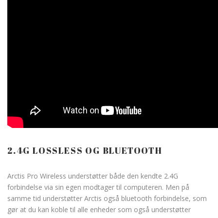
2.4G LOSSLESS OG BLUETOOTH
Arctis Pro Wireless understøtter både den kendte 2.4G
forbindelse via sin egen modtager til computeren. Men på
samme tid understøtter Arctis også bluetooth forbindelse, som
gør at du kan koble til alle enheder som også understøtter