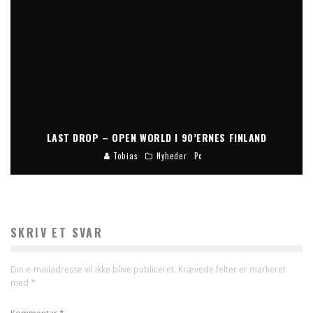
LAST DROP – OPEN WORLD I 90’ERNES FINLAND
Tobias
Nyheder
Pc
SKRIV ET SVAR
Din e-mailadresse vil ikke blive publiceret.
Krævede felter er markeret
med
*