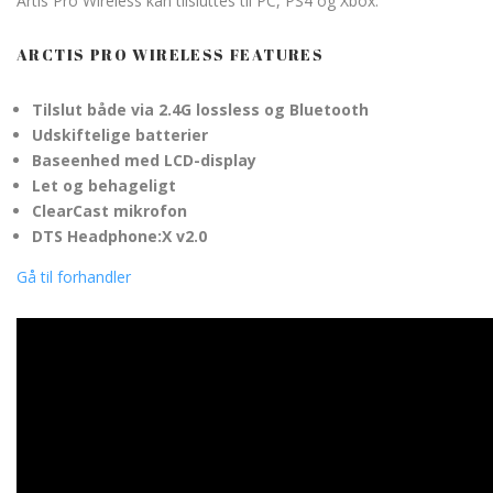
Artis Pro Wireless kan tilsluttes til PC, PS4 og Xbox.
ARCTIS PRO WIRELESS FEATURES
Tilslut både via 2.4G lossless og Bluetooth
Udskiftelige batterier
Baseenhed med LCD-display
Let og behageligt
ClearCast mikrofon
DTS Headphone:X v2.0
Gå til forhandler