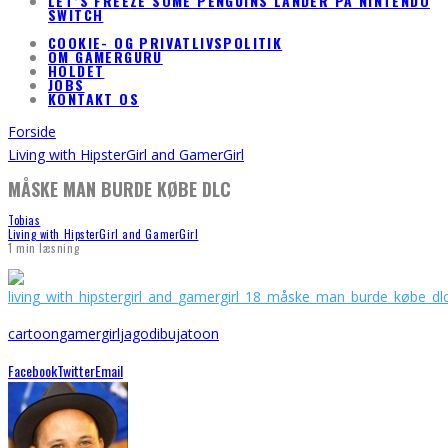
LET’S FREEZE SOME PENGUINS LANDER PÅ NINTENDO
SWITCH
COOKIE- OG PRIVATLIVSPOLITIK
OM GAMERGURU
HOLDET
JOBS
KONTAKT OS
Forside
Living with HipsterGirl and GamerGirl
MÅSKE MAN BURDE KØBE DLC
Tobias
Living with HipsterGirl and GamerGirl
1 min læsning
cartoon
gamergirl
jagodibuja
toon
Facebook
Twitter
Email