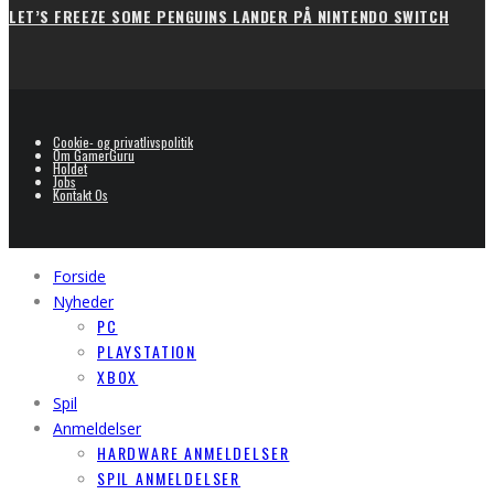
LET’S FREEZE SOME PENGUINS LANDER PÅ NINTENDO SWITCH
Cookie- og privatlivspolitik
Om GamerGuru
Holdet
Jobs
Kontakt Os
Forside
Nyheder
PC
PLAYSTATION
XBOX
Spil
Anmeldelser
HARDWARE ANMELDELSER
SPIL ANMELDELSER