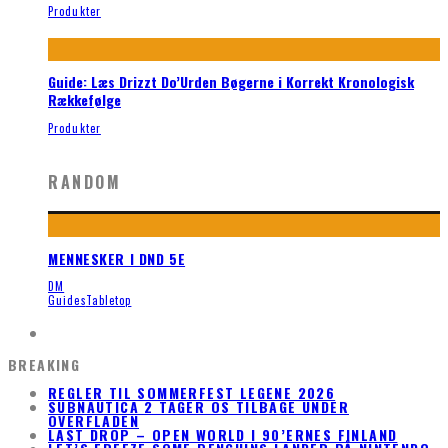
Produkter
Guide: Læs Drizzt Do’Urden Bøgerne i Korrekt Kronologisk
Rækkefølge
Produkter
RANDOM
MENNESKER I DND 5E
DM
Guides
Tabletop
BREAKING
REGLER TIL SOMMERFEST LEGENE 2026
SUBNAUTICA 2 TAGER OS TILBAGE UNDER
OVERFLADEN
LAST DROP – OPEN WORLD I 90’ERNES FINLAND