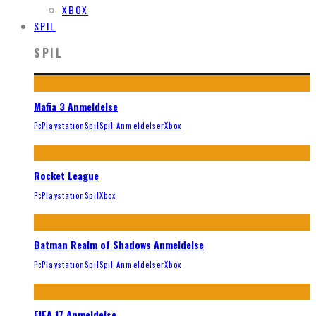
XBOX
SPIL
SPIL
Mafia 3 Anmeldelse
Pc
Playstation
Spil
Spil Anmeldelser
Xbox
Rocket League
Pc
Playstation
Spil
Xbox
Batman Realm of Shadows Anmeldelse
Pc
Playstation
Spil
Spil Anmeldelser
Xbox
FIFA 17 Anmeldelse