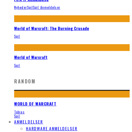
Nyheder
Spil
Spil Anmeldelser
World of Warcraft: The Burning Crusade
Spil
World of Warcraft
Spil
RANDOM
WORLD OF WARCRAFT
Tobias
Spil
ANMELDELSER
HARDWARE ANMELDELSER