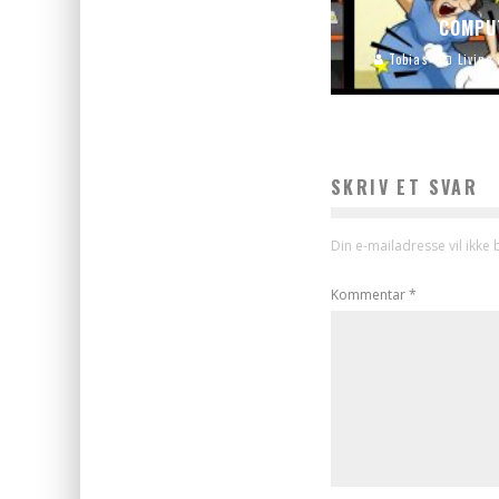
COMPUT
Tobias
Living
SKRIV ET SVAR
Din e-mailadresse vil ikke b
Kommentar
*