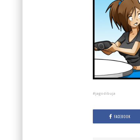
jagodibuja
FACEBOOK