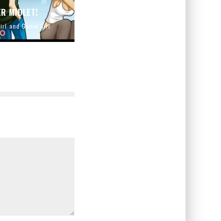
R MIDLET!
Girl and GamerGirl