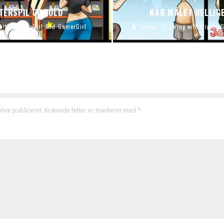
ERSPIL OG VOLD
NÅR MÅLET HELLIGE
 with HipsterGirl and GamerGirl
Tobias
Living with Hipster
live publiceret.
Krævede felter er markeret med
*