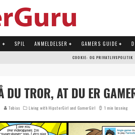
R
SPIL
ANMELDELSER
GAMERS GUIDE
D
COOKIE- OG PRIVATLIVSPOLITIK
 OVERFLADEN
NLAND
Å DU TROR, AT DU ER GAME
Å NINTENDO SWITCH
Tobias
Living with HipsterGirl and GamerGirl
1 min læsning