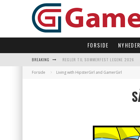
FORSIDE
NYHEDE
BREAKING
REGLER TIL SOMMERFEST LEGENE 2026
SUBNAUTICA 2 TAGER OS TILBAGE UNDER
Forside
Living with HipsterGirl and GamerGirl
LAST DROP – OPEN WORLD I 90’ERNES FI
S
LET’S FREEZE SOME PENGUINS LANDER P