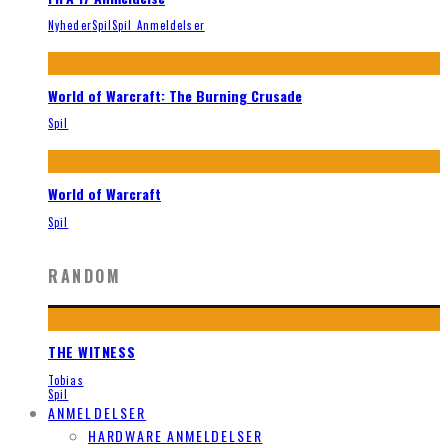
Nyheder
Spil
Spil Anmeldelser
World of Warcraft: The Burning Crusade
Spil
World of Warcraft
Spil
RANDOM
THE WITNESS
Tobias
Spil
ANMELDELSER
HARDWARE ANMELDELSER