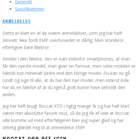
Generelt
Specifikationer
ANMELDELSE
Dette er klart en af de svære anmeldelser, som jeg har haft
skrevet. Ikke fordi EMP overhovedet er dårlig. Men storebror
efterligner bare lillebror.
Kender i den følelse, den er især indenfor smartphones, at man
får den nyeste model, man giver en formue, men selve mobilen er
faktisk kun minimalt bedre end den forrige model. Du kan nu gå
rundt og sige til alle, at du har den nye model, men inderst inde
har du en følelse af at du ligeså godt kunne have beholdt den
anden.
Jeg har haft brugt Roccat XTD i rigtig mange år og har helt klart
været min absolutte favorit mus, så da jeg fik af vide at Roccat
ville komme ud med efterfølgeren blev jeg super glad og har
virkelig glædet mig til at anmeldelse EMP.