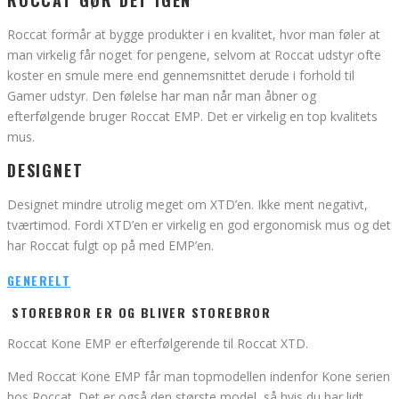
ROCCAT GØR DET IGEN
Roccat formår at bygge produkter i en kvalitet, hvor man føler at
man virkelig får noget for pengene, selvom at Roccat udstyr ofte
koster en smule mere end gennemsnittet derude i forhold til
Gamer udstyr. Den følelse har man når man åbner og
efterfølgende bruger Roccat EMP. Det er virkelig en top kvalitets
mus.
DESIGNET
Designet mindre utrolig meget om XTD’en. Ikke ment negativt,
tværtimod. Fordi XTD’en er virkelig en god ergonomisk mus og det
har Roccat fulgt op på med EMP’en.
GENERELT
STOREBROR ER OG BLIVER STOREBROR
Roccat Kone EMP er efterfølgerende til Roccat XTD.
Med Roccat Kone EMP får man topmodellen indenfor Kone serien
hos Roccat. Det er også den største model, så hvis du har lidt