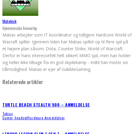
Matekick
Hjemmeside Ansvarlig
Matias arbejder som IT koordinator og tidligere Hardcore World of
Wacraft spiller. Igennem tiden har Matias spillet op til flere spil på
et højere plan såsom: Dota, Counter Strike, World of Warcraft.
Derfor er hans interessefelt helt sikkert MMO spil, men han holder
sig heller ikke tilbage fra en god skydekamp - Indtil han mister sin
tålmodighed. Matias er ejer af GabbleGaming.
Relaterede artikler
TURTLE BEACH STEALTH 500 – ANMELDELSE
Tobias
Gamer headset
Hardware Anmeldelser
LENOVO LEGION SLIM 7 GEN 7 – ANMELDELSE