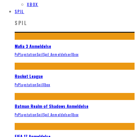
XBOX
SPIL
SPIL
Mafia 3 Anmeldelse
Pc
Playstation
Spil
Spil Anmeldelser
Xbox
Rocket League
Pc
Playstation
Spil
Xbox
Batman Realm of Shadows Anmeldelse
Pc
Playstation
Spil
Spil Anmeldelser
Xbox
FIFA 17 Anmeldelse