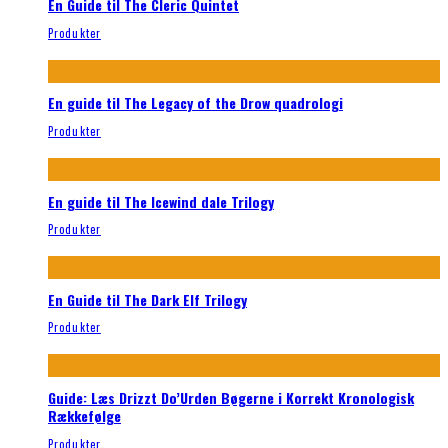
En Guide til The Cleric Quintet
Produkter
En guide til The Legacy of the Drow quadrologi
Produkter
En guide til The Icewind dale Trilogy
Produkter
En Guide til The Dark Elf Trilogy
Produkter
Guide: Læs Drizzt Do’Urden Bøgerne i Korrekt Kronologisk
Rækkefølge
Produkter