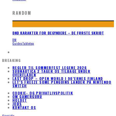
RANDOM
DND KARAKTER FOR BEGYNDERE – DE FØRSTE SKRIDT
DM
Guides
Tabletop
BREAKING
REGLER TIL SOMMERFEST LEGENE 2026
SUBNAUTICA 2 TAGER OS TILBAGE UNDER
OVERFLADEN
LAST DROP – OPEN WORLD I 90’ERNES FINLAND
LET’S FREEZE SOME PENGUINS LANDER PÅ NINTENDO
SWITCH
COOKIE- OG PRIVATLIVSPOLITIK
OM GAMERGURU
HOLDET
JOBS
KONTAKT OS
Forside