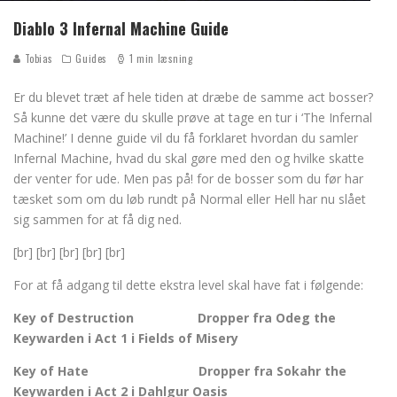
Diablo 3 Infernal Machine Guide
Tobias
Guides
1 min læsning
Er du blevet træt af hele tiden at dræbe de samme act bosser?
Så kunne det være du skulle prøve at tage en tur i ‘The Infernal
Machine!’ I denne guide vil du få forklaret hvordan du samler
Infernal Machine, hvad du skal gøre med den og hvilke skatte
der venter for ude. Men pas på! for de bosser som du før har
tæsket som om du løb rundt på Normal eller Hell har nu slået
sig sammen for at få dig ned.
[br] [br] [br] [br] [br]
For at få adgang til dette ekstra level skal have fat i følgende:
Key of Destruction Dropper fra Odeg the
Keywarden i Act 1 i Fields of Misery
Key of Hate Dropper fra Sokahr the
Keywarden i Act 2 i Dahlgur Oasis