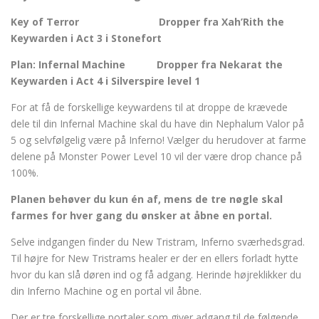
Key of Terror Dropper fra Xah’Rith the
Keywarden i Act 3 i Stonefort
Plan: Infernal Machine Dropper fra Nekarat the
Keywarden i Act 4 i Silverspire level 1
For at få de forskellige keywardens til at droppe de krævede
dele til din Infernal Machine skal du have din Nephalum Valor på
5 og selvfølgelig være på Inferno! Vælger du herudover at farme
delene på Monster Power Level 10 vil der være drop chance på
100%.
Planen behøver du kun én af, mens de tre nøgle skal
farmes for hver gang du ønsker at åbne en portal.
Selve indgangen finder du New Tristram, Inferno sværhedsgrad.
Til højre for New Tristrams healer er der en ellers forladt hytte
hvor du kan slå døren ind og få adgang. Herinde højreklikker du
din Inferno Machine og en portal vil åbne.
Der er tre forskellige portaler som giver adgang til de følgende