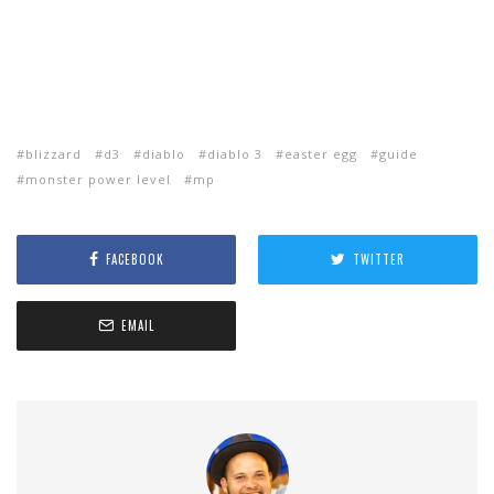
blizzard
d3
diablo
diablo 3
easter egg
guide
monster power level
mp
FACEBOOK
TWITTER
EMAIL