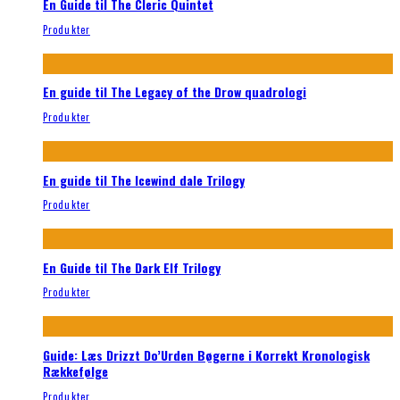
En Guide til The Cleric Quintet
Produkter
En guide til The Legacy of the Drow quadrologi
Produkter
En guide til The Icewind dale Trilogy
Produkter
En Guide til The Dark Elf Trilogy
Produkter
Guide: Læs Drizzt Do’Urden Bøgerne i Korrekt Kronologisk
Rækkefølge
Produkter