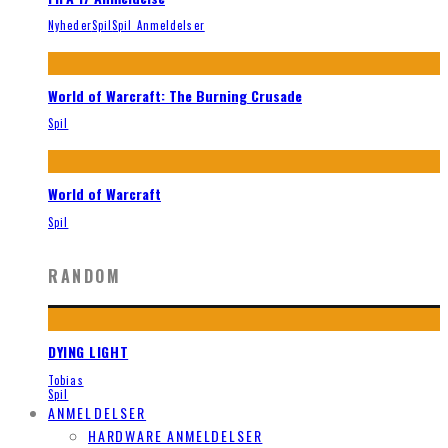
Nyheder
Spil
Spil Anmeldelser
World of Warcraft: The Burning Crusade
Spil
World of Warcraft
Spil
RANDOM
DYING LIGHT
Tobias
Spil
ANMELDELSER
HARDWARE ANMELDELSER