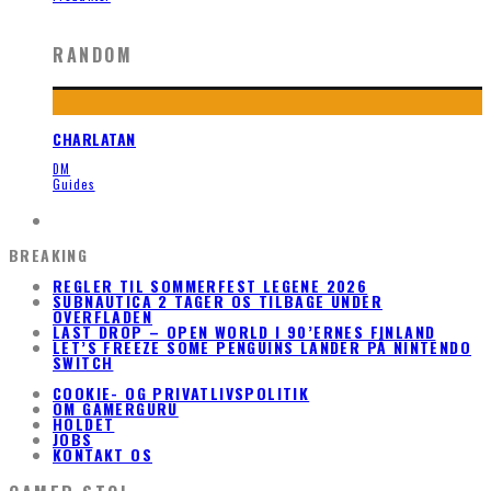
RANDOM
CHARLATAN
DM
Guides
BREAKING
REGLER TIL SOMMERFEST LEGENE 2026
SUBNAUTICA 2 TAGER OS TILBAGE UNDER
OVERFLADEN
LAST DROP – OPEN WORLD I 90’ERNES FINLAND
LET’S FREEZE SOME PENGUINS LANDER PÅ NINTENDO
SWITCH
COOKIE- OG PRIVATLIVSPOLITIK
OM GAMERGURU
HOLDET
JOBS
KONTAKT OS