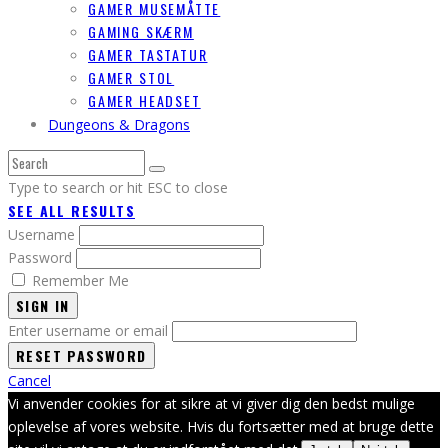
GAMER MUSEMÅTTE
GAMING SKÆRM
GAMER TASTATUR
GAMER STOL
GAMER HEADSET
Dungeons & Dragons
Type to search or hit ESC to close
SEE ALL RESULTS
Username
Password
Remember Me
SIGN IN
Enter username or email
Cancel
Vi anvender cookies for at sikre at vi giver dig den bedst mulige
oplevelse af vores website. Hvis du fortsætter med at bruge dette