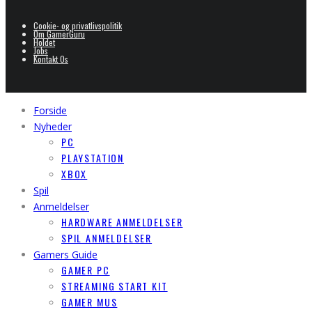
Cookie- og privatlivspolitik
Om GamerGuru
Holdet
Jobs
Kontakt Os
Forside
Nyheder
PC
PLAYSTATION
XBOX
Spil
Anmeldelser
HARDWARE ANMELDELSER
SPIL ANMELDELSER
Gamers Guide
GAMER PC
STREAMING START KIT
GAMER MUS