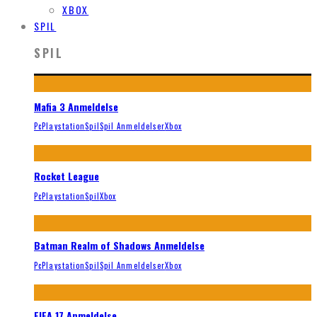
XBOX
SPIL
SPIL
Mafia 3 Anmeldelse
Pc
Playstation
Spil
Spil Anmeldelser
Xbox
Rocket League
Pc
Playstation
Spil
Xbox
Batman Realm of Shadows Anmeldelse
Pc
Playstation
Spil
Spil Anmeldelser
Xbox
FIFA 17 Anmeldelse