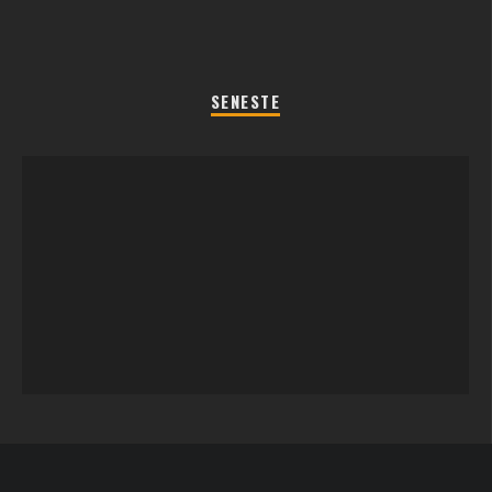
SENESTE
REGLER TIL SOMMERFEST LEGENE 2026