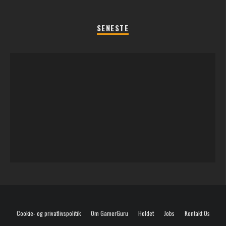
SENESTE
REGLER TIL SOMMERFEST LEGENE 2026
Cookie- og privatlivspolitik
Om GamerGuru
Holdet
Jobs
Kontakt Os