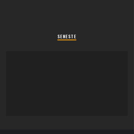
SENESTE
REGLER TIL SOMMERFEST LEGENE 2026