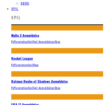
XBOX
SPIL
SPIL
Mafia 3 Anmeldelse
Pc
Playstation
Spil
Spil Anmeldelser
Xbox
Rocket League
Pc
Playstation
Spil
Xbox
Batman Realm of Shadows Anmeldelse
Pc
Playstation
Spil
Spil Anmeldelser
Xbox
FIFA 17 Anmeldelse