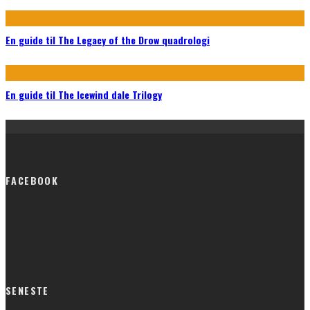
En guide til The Legacy of the Drow quadrologi
En guide til The Icewind dale Trilogy
FACEBOOK
SENESTE