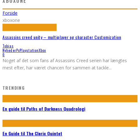
XBOXONE
Forside
xboxone
Assassins creed unity – multiplayer og character Customization
Tobias
Nyheder
Pc
Playstation
Xbox
0
Noget af det som fans af Assassins Creed serien har længtes
mest efter, har været chancen for sammen at tackle
...
TRENDING
En guide til Paths of Darkness Quadrologi
En Guide til The Cleric Quintet