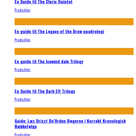
En Guide til The Cleric Quintet
Produkter
En guide til The Legacy of the Drow quadrologi
Produkter
En guide til The Icewind dale Trilogy
Produkter
En Guide til The Dark Elf Trilogy
Produkter
Guide: Læs Drizzt Do’Urden Bøgerne i Korrekt Kronologisk
Rækkefølge
Produkter