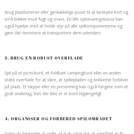
Brug plastlommer eller genlukkelige poser til at beskytte kort og
små brikker mod fugt og snavs. En lille opbevaringskasse kan
også hjælpe med at holde styr på alle spilkomponenterne og
gøre det nemmere at transportere dem udendørs.
3. BRUG EN ROBUST OVERFLADE
Spil på et picnicbord, et foldbart campingbord eller en anden
stabil overflade for at sikre, at spillepladen og brikkerne forbliver
på plads. Et tæppe eller en presenning kan også fungere som et
godt underlag, hvis der ikke er et bord tilgængeligt.
4. ORGANISER OG FORBERED SPILOMRÅDET
Inden du begynder at spille, skal du sikre dig, at området er fri