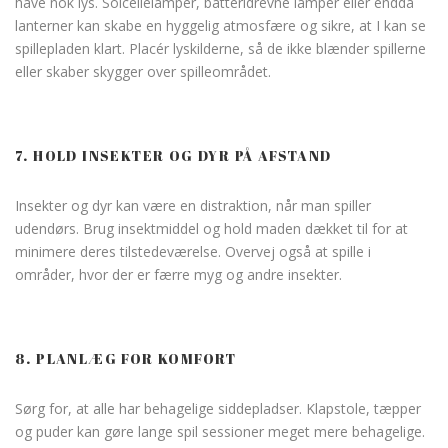
have nok lys. Solcellelamper, batteridrevne lamper eller endda
lanterner kan skabe en hyggelig atmosfære og sikre, at I kan se
spillepladen klart. Placér lyskilderne, så de ikke blænder spillerne
eller skaber skygger over spilleområdet.
7. HOLD INSEKTER OG DYR PÅ AFSTAND
Insekter og dyr kan være en distraktion, når man spiller
udendørs. Brug insektmiddel og hold maden dækket til for at
minimere deres tilstedeværelse. Overvej også at spille i
områder, hvor der er færre myg og andre insekter.
8. PLANLÆG FOR KOMFORT
Sørg for, at alle har behagelige siddepladser. Klapstole, tæpper
og puder kan gøre lange spil sessioner meget mere behagelige.