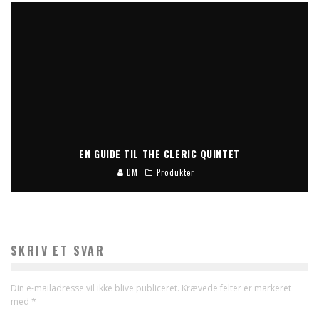
EN GUIDE TIL THE CLERIC QUINTET
DM
Produkter
SKRIV ET SVAR
Din e-mailadresse vil ikke blive publiceret.
Krævede felter er markeret
med
*