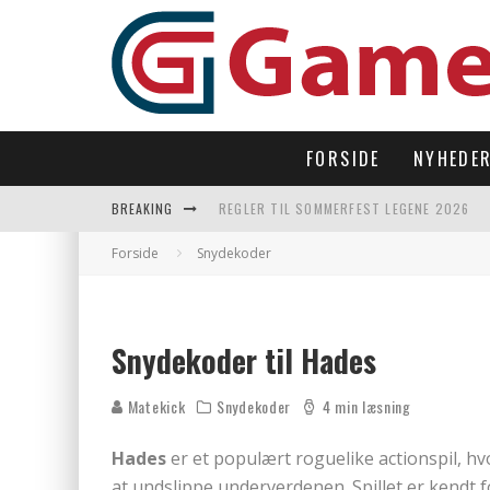
FORSIDE
NYHEDE
BREAKING
REGLER TIL SOMMERFEST LEGENE 2026
SUBNAUTICA 2 TAGER OS TILBAGE UNDER
Forside
Snydekoder
LAST DROP – OPEN WORLD I 90’ERNES FI
LET’S FREEZE SOME PENGUINS LANDER P
Snydekoder til Hades
Matekick
Snydekoder
4 min læsning
Hades
er et populært roguelike actionspil, hv
at undslippe underverdenen. Spillet er kendt 