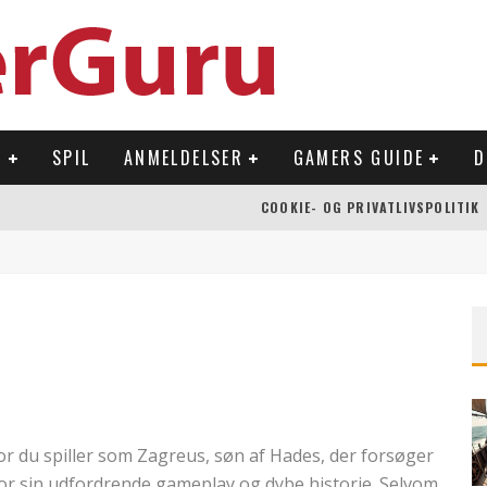
R
SPIL
ANMELDELSER
GAMERS GUIDE
D
COOKIE- OG PRIVATLIVSPOLITIK
 OVERFLADEN
NLAND
Å NINTENDO SWITCH
or du spiller som Zagreus, søn af Hades, der forsøger
for sin udfordrende gameplay og dybe historie. Selvom