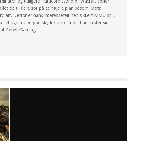
dinator og tidligere Hardcore World of Wacraft spiller.
llet op til flere spil på et højere plan såsom: Dota,
craft. Derfor er hans interessefelt helt sikkert MMO spil,
ke tilbage fra en god skydekamp - Indtil han mister sin
r af GabbleGaming.