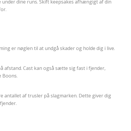
e under dine runs. Skift keepsakes afhængigt af din
for.
ng er nøglen til at undgå skader og holde dig i live.
å afstand. Cast kan også sætte sig fast i fjender,
se Boons.
re antallet af trusler på slagmarken. Dette giver dig
fjender.