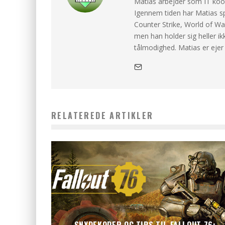
Matias arbejder som IT koor
Igennem tiden har Matias spi
Counter Strike, World of War
men han holder sig heller ik
tålmodighed. Matias er eje
RELATEREDE ARTIKLER
SNYDEKODER OG TIPS TIL FALLOUT 76: