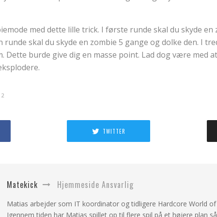
biemode med dette lille trick. I første runde skal du skyde e
en runde skal du skyde en zombie 5 gange og dolke den. I tr
. Dette burde give dig en masse point. Lad dog være med at
eksplodere.
 2
TWITTER
Matekick
Hjemmeside Ansvarlig
Matias arbejder som IT koordinator og tidligere Hardcore World of W
Igennem tiden har Matias spillet op til flere spil på et højere plan 