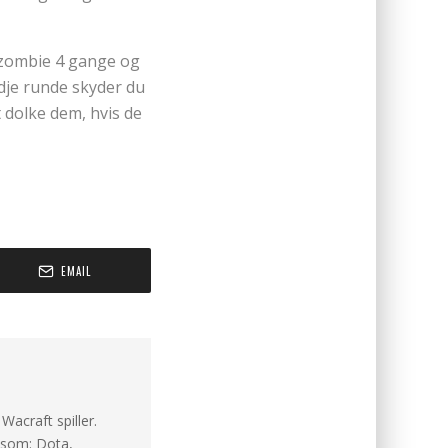
n zombie 4 gange og
edje runde skyder du
 dolke dem, hvis de
EMAIL
acraft spiller.
såsom: Dota,