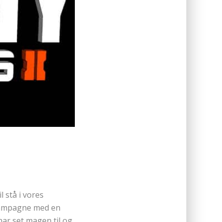
l stå i vores
k kampagne med en
har set magen til og