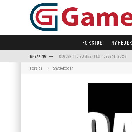
FORSIDE
NYHEDE
BREAKING
REGLER TIL SOMMERFEST LEGENE 2026
SUBNAUTICA 2 TAGER OS TILBAGE UNDER
Forside
Snydekoder
LAST DROP – OPEN WORLD I 90’ERNES FI
LET’S FREEZE SOME PENGUINS LANDER P