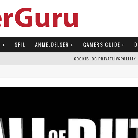
R
SPIL
ANMELDELSER
GAMERS GUIDE
D
COOKIE- OG PRIVATLIVSPOLITIK
 OVERFLADEN
NLAND
Å NINTENDO SWITCH