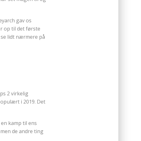
reyarch gav os
op til det første
a se lidt nærmere på
s 2 virkelig
populært i 2019. Det
 en kamp til ens
, men de andre ting