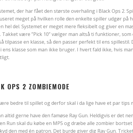
temet, der har fået den største overhaling i Black Ops 2. Sp
seret meget på hvilken rolle den enkelte spiller udgør på h
en hel del. Systemet er meget mere fleksibelt og giver en m
. Takket være ”Pick 10” vælger man altså ti funktioner, som 
 tilpasse en klasse, så den passer perfekt til ens spillestil.
 ens klasse som man ikke bruger. I hvert fald ikke, hvis man
ligt.
CK OPS 2 ZOMBIEMODE
ære bedre til spillet og derfor skal i da lige have et par tips
n altid gerne have den famøse Ray Gun. Heldigvis er det nem
een Run skal du købe en MP5 og dræbe alle zombier bortset f
kyd den med én patron. Det burde giver dig Ray Gun. Tricke