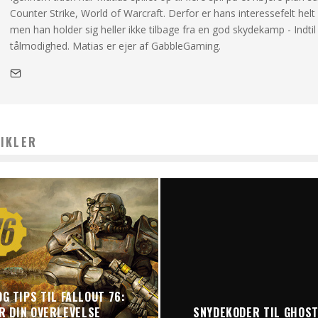
Counter Strike, World of Warcraft. Derfor er hans interessefelt helt
men han holder sig heller ikke tilbage fra en god skydekamp - Indtil
tålmodighed. Matias er ejer af GabbleGaming.
IKLER
G TIPS TIL FALLOUT 76:
R DIN OVERLEVELSE
SNYDEKODER TIL GHOST