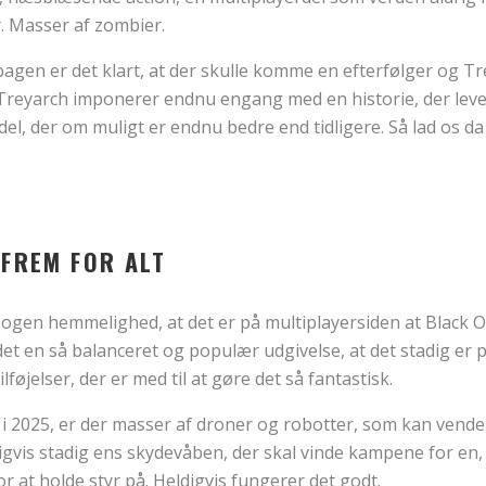
. Masser af zombier.
agen er det klart, at der skulle komme en efterfølger og T
 Treyarch imponerer endnu engang med en historie, der lever 
el, der om muligt er endnu bedre end tidligere. Så lad os d
 FREM FOR ALT
nogen hemmelighed, at det er på multiplayersiden at Black Op
r det en så balanceret og populær udgivelse, at det stadig er 
lføjelser, der er med til at gøre det så fantastisk.
r i 2025, er der masser af droner og robotter, som kan vende
ligvis stadig ens skydevåben, der skal vinde kampene for en
r at holde styr på. Heldigvis fungerer det godt.