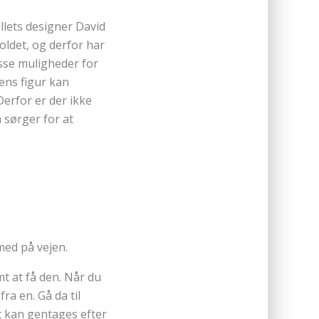
illets designer David
oldet, og derfor har
asse muligheder for
ens figur kan
 Derfor er der ikke
 sørger for at
 med på vejen.
t at få den. Når du
ra en. Gå da til
t kan gentages efter