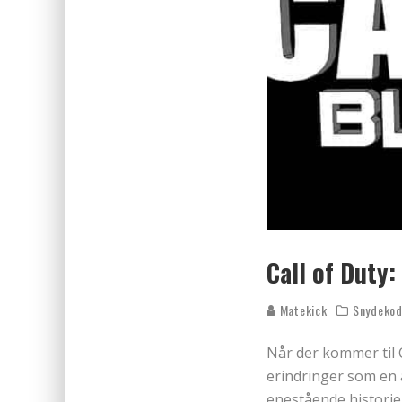
Call of Duty:
Matekick
Snydekod
Når der kommer til Ca
erindringer som en a
enestående historie