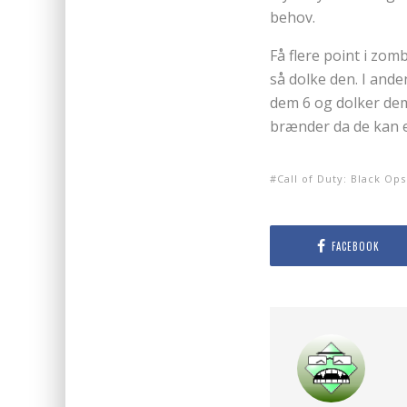
behov.
Få flere point i zom
så dolke den. I and
dem 6 og dolker dem
brænder da de kan 
Call of Duty: Black Ops
FACEBOOK