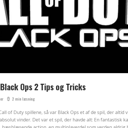
 Black Ops 2 Tips og Tricks
er
2 min læsning
ll of Duty spillene, så var Black Ops et af de spil, der altid vi
bsolut vinder. Det var et spil, der havde alt: En fantastis
, hæsblæsende action, en multiplayerdel som verden aldrig 