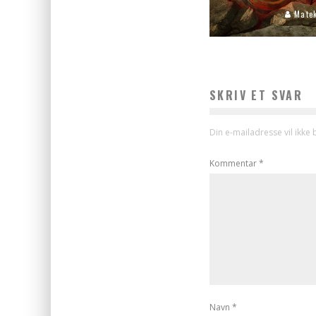
Matek
SKRIV ET SVAR
Din e-mailadresse vil ikke b
Kommentar
*
Navn
*