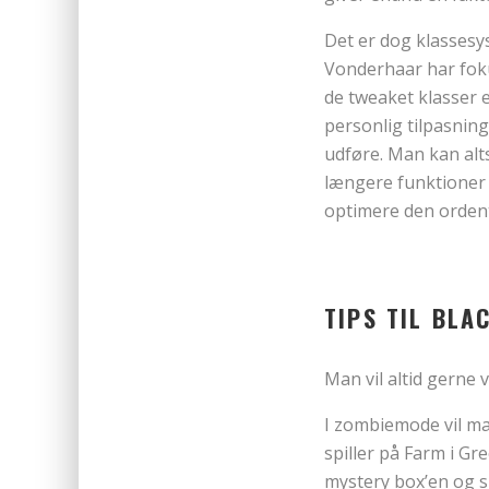
Det er dog klassesys
Vonderhaar har foku
de tweaket klasser 
personlig tilpasning
udføre. Man kan altså
længere funktioner i
optimere den ordent
TIPS TIL BLA
Man vil altid gerne v
I zombiemode vil ma
spiller på Farm i Gr
mystery box’en og s