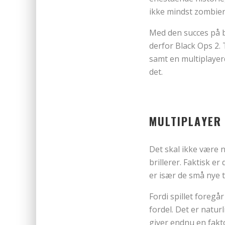
ikke mindst zombier
Med den succes på b
derfor Black Ops 2.
samt en multiplayerd
det.
MULTIPLAYER
Det skal ikke være 
brillerer. Faktisk e
er især de små nye ti
Fordi spillet foregå
fordel. Det er natur
giver endnu en fakto