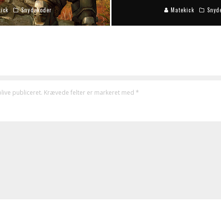
ick
Snydekoder
Matekick
Snyd
live publiceret.
Krævede felter er markeret med
*