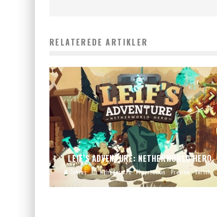
RELATEREDE ARTIKLER
LEIF’S ADVENTURE: NETHERWORLD HERO
Tobias
Nyheder
Pc
Playstation
Preview
Switch