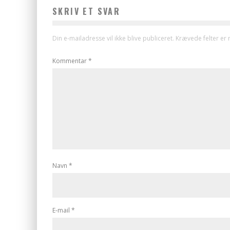
SKRIV ET SVAR
Din e-mailadresse vil ikke blive publiceret.
Krævede felter er
Kommentar
*
Navn
*
E-mail
*