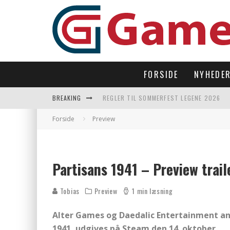
FORSIDE
NYHEDE
BREAKING
REGLER TIL SOMMERFEST LEGENE 2026
SUBNAUTICA 2 TAGER OS TILBAGE UNDER
Forside
Preview
LAST DROP – OPEN WORLD I 90’ERNES FI
LET’S FREEZE SOME PENGUINS LANDER P
Partisans 1941 – Preview trail
Tobias
Preview
1 min læsning
Alter Games og Daedalic Entertainment an
1941, udgives på Steam den 14. oktober.