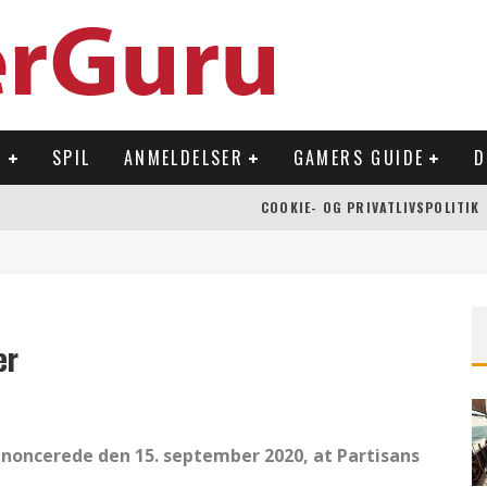
R
SPIL
ANMELDELSER
GAMERS GUIDE
D
COOKIE- OG PRIVATLIVSPOLITIK
 OVERFLADEN
NLAND
Å NINTENDO SWITCH
er
noncerede den 15. september 2020, at Partisans