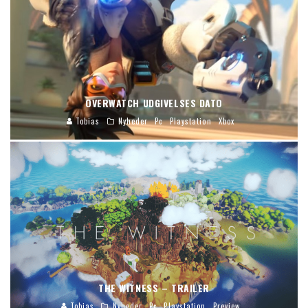
OVERWATCH UDGIVELSES DATO
Tobias
Nyheder
Pc
Playstation
Xbox
THE WITNESS – TRAILER
Tobias
Nyheder
Pc
Playstation
Preview