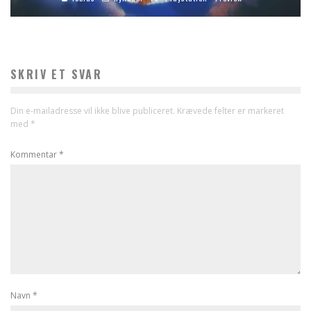
SKRIV ET SVAR
Din e-mailadresse vil ikke blive publiceret.
Krævede felter er markeret
med
*
Kommentar
*
Navn
*