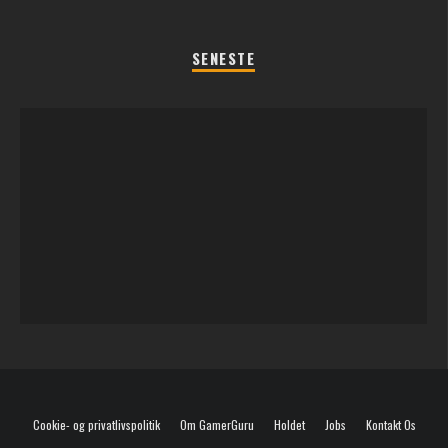
SENESTE
REGLER TIL SOMMERFEST LEGENE 2026
Cookie- og privatlivspolitik
Om GamerGuru
Holdet
Jobs
Kontakt Os