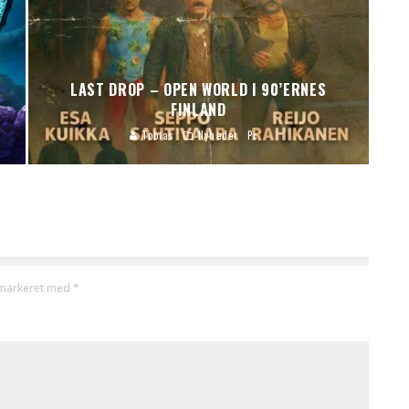
LAST DROP – OPEN WORLD I 90’ERNES
FINLAND
Tobias
Nyheder
Pc
 markeret med
*