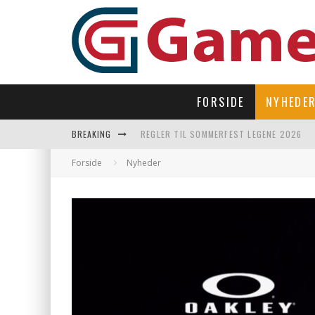
FORSIDE
NYHEDE
BREAKING
REGLER TIL SOMMERFEST LEGENE 2026
SUBNAUTICA 2 TAGER OS TILBAGE UNDER
Forside
Nyheder
LAST DROP – OPEN WORLD I 90’ERNES FI
LET’S FREEZE SOME PENGUINS LANDER P