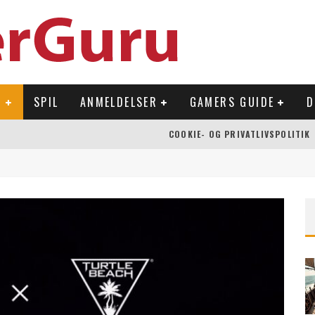
R
SPIL
ANMELDELSER
GAMERS GUIDE
D
COOKIE- OG PRIVATLIVSPOLITIK
 OVERFLADEN
NLAND
Å NINTENDO SWITCH