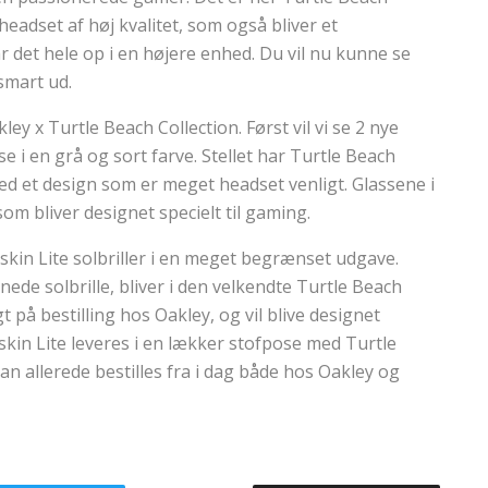
eadset af høj kvalitet, som også bliver et
r det hele op i en højere enhed. Du vil nu kunne se
smart ud.
y x Turtle Beach Collection. Først vil vi se 2 nye
 se i en grå og sort farve. Stellet har Turtle Beach
med et design som er meget headset venligt. Glassene i
som bliver designet specielt til gaming.
kin Lite solbriller i en meget begrænset udgave.
nede solbrille, bliver i den velkendte Turtle Beach
gt på bestilling hos Oakley, og vil blive designet
skin Lite leveres i en lækker stofpose med Turtle
an allerede bestilles fra i dag både hos Oakley og