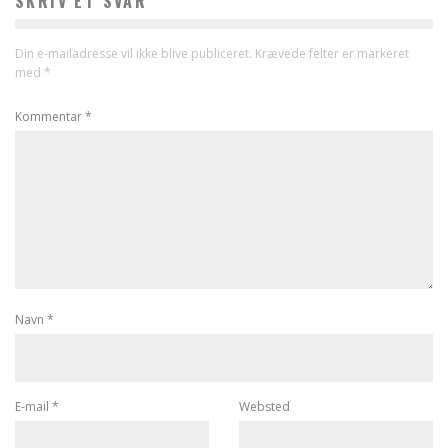
SKRIV ET SVAR
Din e-mailadresse vil ikke blive publiceret.
Krævede felter er markeret
med
*
Kommentar
*
Navn
*
E-mail
*
Websted