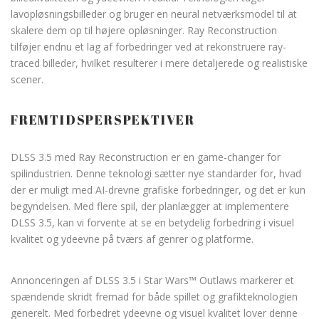
lavopløsningsbilleder og bruger en neural netværksmodel til at
skalere dem op til højere opløsninger. Ray Reconstruction
tilføjer endnu et lag af forbedringer ved at rekonstruere ray-
traced billeder, hvilket resulterer i mere detaljerede og realistiske
scener.
FREMTIDSPERSPEKTIVER
DLSS 3.5 med Ray Reconstruction er en game-changer for
spilindustrien. Denne teknologi sætter nye standarder for, hvad
der er muligt med AI-drevne grafiske forbedringer, og det er kun
begyndelsen. Med flere spil, der planlægger at implementere
DLSS 3.5, kan vi forvente at se en betydelig forbedring i visuel
kvalitet og ydeevne på tværs af genrer og platforme.
Annonceringen af DLSS 3.5 i Star Wars™ Outlaws markerer et
spændende skridt fremad for både spillet og grafikteknologien
generelt. Med forbedret ydeevne og visuel kvalitet lover denne