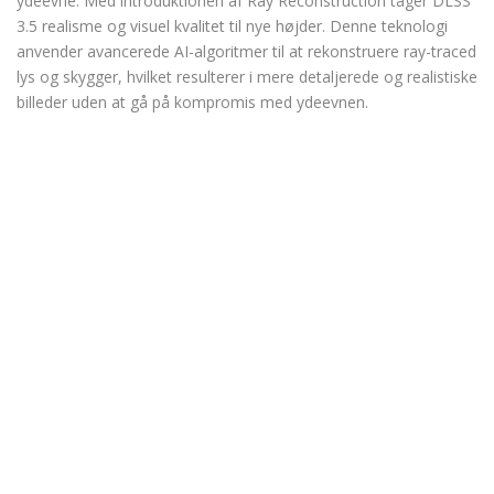
ydeevne. Med introduktionen af Ray Reconstruction tager DLSS
3.5 realisme og visuel kvalitet til nye højder. Denne teknologi
anvender avancerede AI-algoritmer til at rekonstruere ray-traced
lys og skygger, hvilket resulterer i mere detaljerede og realistiske
billeder uden at gå på kompromis med ydeevnen.