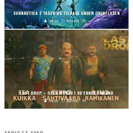
SUBNAUTICA 2 TAGER OS TILBAGE UNDER OVERFLADEN
Tobias
Nyheder
Pc
LAST DROP – OPEN WORLD I 90’ERNES FINLAND
Tobias
Nyheder
Pc