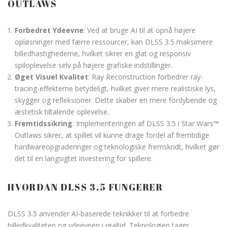
OUTLAWS
Forbedret Ydeevne
: Ved at bruge AI til at opnå højere
opløsninger med færre ressourcer, kan DLSS 3.5 maksimere
billedhastighederne, hvilket sikrer en glat og responsiv
spiloplevelse selv på højere grafiske indstillinger.
Øget Visuel Kvalitet
: Ray Reconstruction forbedrer ray-
tracing-effekterne betydeligt, hvilket giver mere realistiske lys,
skygger og refleksioner. Dette skaber en mere fordybende og
æstetisk tiltalende oplevelse.
Fremtidssikring
: Implementeringen af DLSS 3.5 i Star Wars™
Outlaws sikrer, at spillet vil kunne drage fordel af fremtidige
hardwareopgraderinger og teknologiske fremskridt, hvilket gør
det til en langsigtet investering for spillere.
HVORDAN DLSS 3.5 FUNGERER
DLSS 3.5 anvender AI-baserede teknikker til at forbedre
billedkvaliteten og ydeevnen i realtid. Teknologien tager