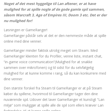
Noget af det mest hyggelige til Lan aftener, er at have
mulighed for at spille nogle af de gode gamle spil sammen,
såsom Warcraft 3, Age of Empires III, Doom 3 etc.
Det er der
nu mulighed for!
Løsningen er GameRanger!
GameRanger påstår selv at det er den nemmeste måde at spille
online med dine venner.
GameRanger minder faktisk utrolig meget om Steam. Med
GameRanger klienten for du Profiler, venne liste, instant chat,
“in-game voice communication”(Mulighed for at snakke
sammen over mikrofonen) og til sidst for du selvfølgelig
mulighed for at kunne komme i rang, så du kan konkurrere med
dine venner.
Den største forskel fra Steam til GameRanger er at på Steam
køber du spillene, hvorimod til GameRanger tager den dine
nuværende spil. Udover det laver GameRanger et kunstigt “Lan
miljø” som muliggør at spille alle de spil som ellers kræver Lan
forbindelse, til at kunne spille online.