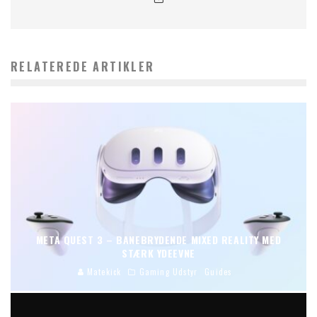
RELATEREDE ARTIKLER
META QUEST 3 – BANEBRYDENDE MIXED REALITY MED
STÆRK YDEEVNE
Matekick
Gaming Udstyr
Guides