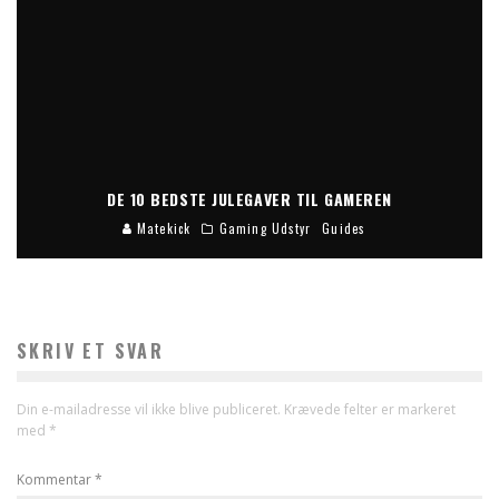
DE 10 BEDSTE JULEGAVER TIL GAMEREN
Matekick
Gaming Udstyr
Guides
SKRIV ET SVAR
Din e-mailadresse vil ikke blive publiceret.
Krævede felter er markeret
med
*
Kommentar
*