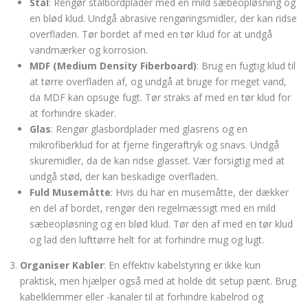
Stål
: Rengør stålbordplader med en mild sæbeopløsning og
en blød klud. Undgå abrasive rengøringsmidler, der kan ridse
overfladen. Tør bordet af med en tør klud for at undgå
vandmærker og korrosion.
MDF (Medium Density Fiberboard)
: Brug en fugtig klud til
at tørre overfladen af, og undgå at bruge for meget vand,
da MDF kan opsuge fugt. Tør straks af med en tør klud for
at forhindre skader.
Glas
: Rengør glasbordplader med glasrens og en
mikrofiberklud for at fjerne fingeraftryk og snavs. Undgå
skuremidler, da de kan ridse glasset. Vær forsigtig med at
undgå stød, der kan beskadige overfladen.
Fuld Musemåtte
: Hvis du har en musemåtte, der dækker
en del af bordet, rengør den regelmæssigt med en mild
sæbeopløsning og en blød klud. Tør den af med en tør klud
og lad den lufttørre helt for at forhindre mug og lugt.
Organiser Kabler
: En effektiv kabelstyring er ikke kun
praktisk, men hjælper også med at holde dit setup pænt. Brug
kabelklemmer eller -kanaler til at forhindre kabelrod og