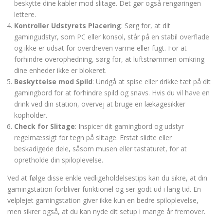
beskytte dine kabler mod slitage. Det gør også rengøringen
lettere.
Kontroller Udstyrets Placering
: Sørg for, at dit
gamingudstyr, som PC eller konsol, står på en stabil overflade
og ikke er udsat for overdreven varme eller fugt. For at
forhindre overophedning, sørg for, at luftstrømmen omkring
dine enheder ikke er blokeret.
Beskyttelse mod Spild
: Undgå at spise eller drikke tæt på dit
gamingbord for at forhindre spild og snavs. Hvis du vil have en
drink ved din station, overvej at bruge en lækagesikker
kopholder.
Check for Slitage
: Inspicer dit gamingbord og udstyr
regelmæssigt for tegn på slitage. Erstat slidte eller
beskadigede dele, såsom musen eller tastaturet, for at
opretholde din spiloplevelse.
Ved at følge disse enkle vedligeholdelsestips kan du sikre, at din
gamingstation forbliver funktionel og ser godt ud i lang tid. En
velplejet gamingstation giver ikke kun en bedre spiloplevelse,
men sikrer også, at du kan nyde dit setup i mange år fremover.