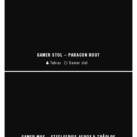
GAMER STOL – PARACON ROOT
Tobias
Gamer stol
GAMER MUS – STEELSERIES AEROX 5 TRÅDLØS