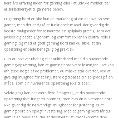
flere års erfaring inden for gaming eller i at udvikle møbler, der
er skræddersyet til gameres behov.
Et gaming bord er ikke kun en markering af din dedikation som
gamer, men det er også et funktionelt møbel, der giver dig de
bedste muligheder for at indrette din spilplads præcis, som det
passer dig bedst. Ergonomi og komfort spiller en central rolle i
gaming, og med et godt gaming bord kan du sikre, at din
opsætning er både behagelig og praktisk.
Hvis du oplever ubehag eller utilfredshed med din nuværende
gaming-opsætning, kan et gaming bord være løsningen. Det kan
afhjælpe nogle af de problemer, du måske står overfor, ved at
give dig mulighed for at finjustere og tilpasse din spilplads på en
måde, som din nuværende opsætning ikke tillader.
Selvfølgelig kan der være flere årsager til, at din nuværende
opsætning ikke fungerer optimalt, men hvis dit nuværende bord
ikke giver dig de nødvendige muligheder for justering, er et
gaming bord en oplagt investering. Med et gaming bord får du
nemlig en overflade, der er designet til at imødekomme dine