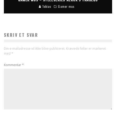
Tobias
Gamer mus
SKRIV ET SVAR
Din e-mailadresse vil ikke blive publiceret.
Krævede felter er markeret
med
*
Kommentar
*