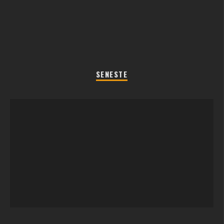
SENESTE
REGLER TIL SOMMERFEST LEGENE 2026