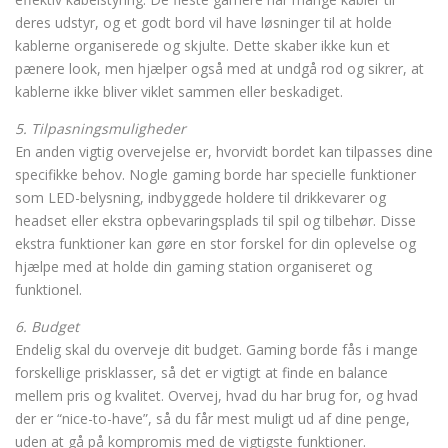
deres udstyr, og et godt bord vil have løsninger til at holde
kablerne organiserede og skjulte. Dette skaber ikke kun et
pænere look, men hjælper også med at undgå rod og sikrer, at
kablerne ikke bliver viklet sammen eller beskadiget.
5. Tilpasningsmuligheder
En anden vigtig overvejelse er, hvorvidt bordet kan tilpasses dine
specifikke behov. Nogle gaming borde har specielle funktioner
som LED-belysning, indbyggede holdere til drikkevarer og
headset eller ekstra opbevaringsplads til spil og tilbehør. Disse
ekstra funktioner kan gøre en stor forskel for din oplevelse og
hjælpe med at holde din gaming station organiseret og
funktionel.
6. Budget
Endelig skal du overveje dit budget. Gaming borde fås i mange
forskellige prisklasser, så det er vigtigt at finde en balance
mellem pris og kvalitet. Overvej, hvad du har brug for, og hvad
der er “nice-to-have”, så du får mest muligt ud af dine penge,
uden at gå på kompromis med de vigtigste funktioner.