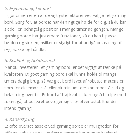
2. Ergonomi og komfort
Ergonomien er en af de vigtigste faktorer ved valg af et gaming
bord. Sørg for, at bordet har den rigtige højde for dig, så du kan
sidde i en behagelig position i mange timer ad gangen. Mange
gaming borde har justerbare funktioner, så du kan tilpasse
højden og vinklen, hvilket er vigtigt for at undgå belastning af
ryg, nakke og håndled.
3. Kvalitet og holdbarhed
Når du investerer i et gaming bord, er det vigtigt at tænke på
kvaliteten. Et godt gaming bord skal kunne holde til mange
timers daglig brug, så vælg et bord lavet af robuste materialer,
som for eksempel stål eller aluminium, der kan modstå slid og
belastning over tid. Et bord af høj kvalitet kan også hjælpe med
at undgå, at udstyret bevæger sig eller bliver ustabilt under
intens gaming.
4. Kabelstyring
Et ofte overset aspekt ved gaming borde er muligheden for
effektiv kabelstyring. De fleste gamere har mange kabler til